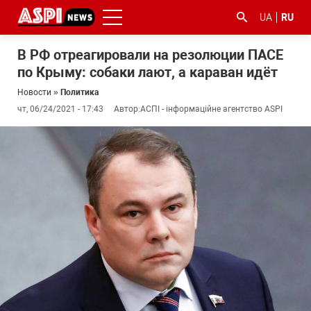
UA
RU
В РФ отреагировали на резолюции ПАСЕ
по Крыму: собаки лают, а караван идёт
Новости
»
Политика
чт, 06/24/2021 - 17:43
Автор:
АСПІ - інформаційне агентство ASPI
#ООС
#боротьба
#гфс
#Киев
#коронавірус
з
корупцією