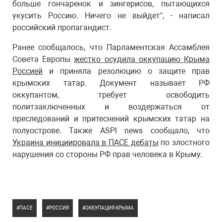
больше гончаренок и зингерисов, пытающихся
укусить Россию. Ничего не выйдет", - написал
российский пропагандист.
Ранее сообщалось, что Парламентская Ассамблея
Совета Европы
жестко осудила оккупацию Крыма
Россией
и приняла резолюцию о защите прав
крымских татар. Документ называет РФ
оккупантом, требует освободить
политзаключенных и воздержаться от
преследований и притеснений крымских татар на
полуострове. Также ASPI news сообщало, что
Украина инициировала в ПАСЕ дебаты
по злостного
нарушения со стороны РФ прав человека в Крыму.
ПАСЕ
РОССИЯ
ОККУПАЦИЯ КРЫМА