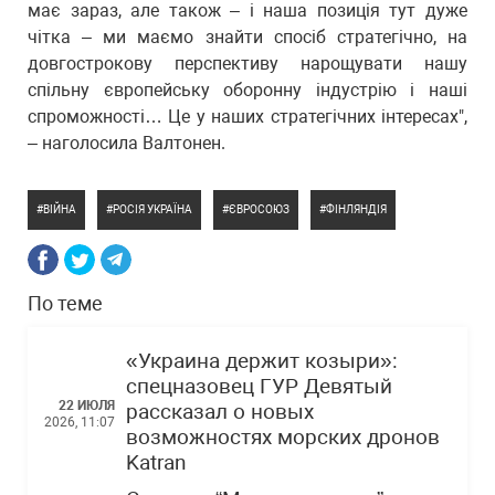
має зараз, але також – і наша позиція тут дуже
чітка – ми маємо знайти спосіб стратегічно, на
довгострокову перспективу нарощувати нашу
спільну європейську оборонну індустрію і наші
спроможності… Це у наших стратегічних інтересах",
– наголосила Валтонен.
ВІЙНА
РОСІЯ УКРАЇНА
ЄВРОСОЮЗ
ФІНЛЯНДІЯ
По теме
«Украина держит козыри»:
спецназовец ГУР Девятый
22 ИЮЛЯ
рассказал о новых
2026, 11:07
возможностях морских дронов
Katran