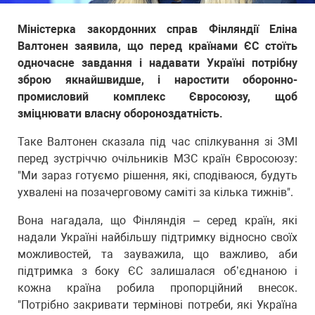
Міністерка закордонних справ Фінляндії Еліна
Валтонен заявила, що перед країнами ЄС стоїть
одночасне завдання і надавати Україні потрібну
зброю якнайшвидше, і наростити оборонно-
промисловий комплекс Євросоюзу, щоб
зміцнювати власну обороноздатність.
Таке Валтонен сказала під час спілкування зі ЗМІ
перед зустріччю очільників МЗС країн Євросоюзу:
"Ми зараз готуємо рішення, які, сподіваюся, будуть
ухвалені на позачерговому саміті за кілька тижнів".
Вона нагадала, що Фінляндія – серед країн, які
надали Україні найбільшу підтримку відносно своїх
можливостей, та зауважила, що важливо, аби
підтримка з боку ЄС залишалася об’єднаною і
кожна країна робила пропорційний внесок.
"Потрібно закривати термінові потреби, які Україна