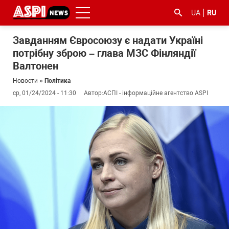
UA
RU
Завданням Євросоюзу є надати Україні
потрібну зброю – глава МЗС Фінляндії
Валтонен
Новости
»
Політика
ср, 01/24/2024 - 11:30
Автор:
АСПІ - інформаційне агентство ASPI
#ООС
#боротьба
#гфс
#Киев
#коронавірус
з
корупцією