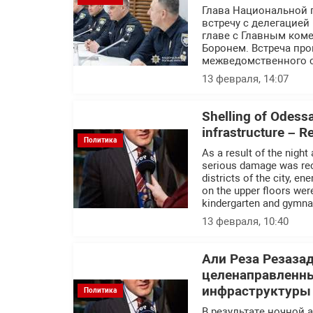
Глава Национальной 
встречу с делегацие
главе с Главным ком
Боронем. Встреча пр
межведомственного с
13 февраля, 14:07
Shelling of Odessa 
infrastructure – 
Политика
As a result of the night
serious damage was recor
districts of the city, e
on the upper floors we
kindergarten and gymn
13 февраля, 10:40
Али Реза Резаза
целенаправленны
инфраструктуры
Политика
В результате ночной 