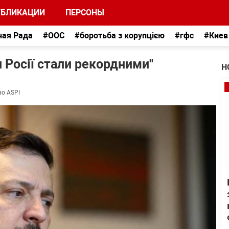
УБЛИКАЦИИ
ПЕРСОНЫ
ная Рада
#ООС
#боротьба з корупцією
#гфс
#Киев
и Росії стали рекордними"
Н
во ASPI