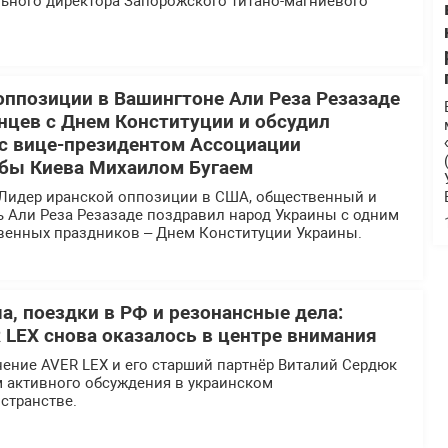
льного директора Запорожского титано-магниевого
оппозиции в Вашингтоне Али Реза Резазаде
нцев с Днем Конституции и обсудил
 с вице-президентом Ассоциации
бы Киева Михаилом Бугаем
Лидер иранской оппозиции в США, общественный и
ь Али Реза Резазаде поздравил народ Украины с одним
твенных праздников – Днем Конституции Украины.
а, поездки в РФ и резонансные дела:
 LEX снова оказалось в центре внимания
ение AVER LEX и его старший партнёр Виталий Сердюк
м активного обсуждения в украинском
странстве.