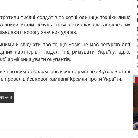
втратили тисячі солдатів та сотні одиниць техніки лише
оказники стали результатом активних дій українських
 завдають ворогу значних ударів.
мними й свідчать про те, що Росія не має ресурсів для
одних партнерів і надалі підтримувати Україну, адже
ої армії знищувати окупантів.
и черговим доказом: російська армія перебуває у стані
ть провал військової кампанії Кремля проти України.
ВТРАТИ