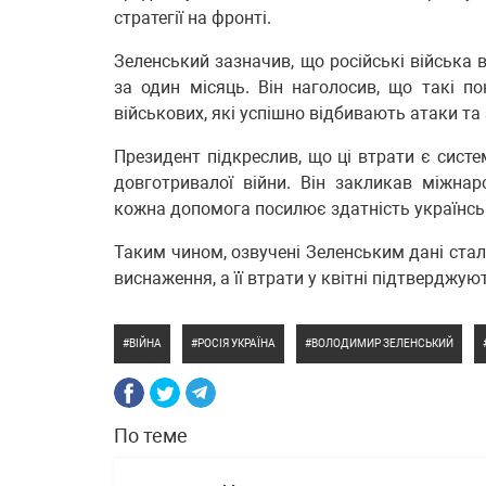
стратегії на фронті.
Зеленський зазначив, що російські війська 
за один місяць. Він наголосив, що такі п
військових, які успішно відбивають атаки та
Президент підкреслив, що ці втрати є систе
довготривалої війни. Він закликав міжнар
кожна допомога посилює здатність українськ
Таким чином, озвучені Зеленським дані стал
виснаження, а її втрати у квітні підтверджую
ВІЙНА
РОСІЯ УКРАЇНА
ВОЛОДИМИР ЗЕЛЕНСЬКИЙ
По теме