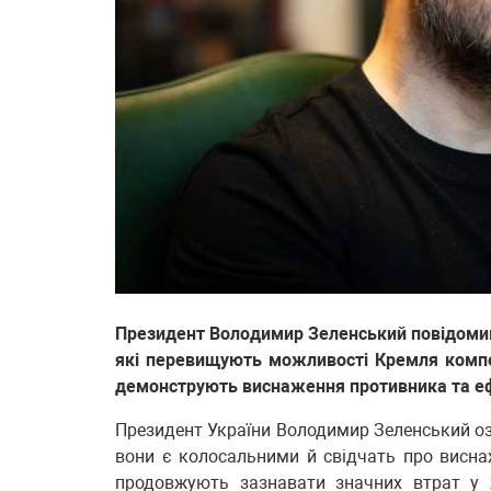
Президент Володимир Зеленський повідомив, 
які перевищують можливості Кремля компен
демонструють виснаження противника та ефе
Президент України Володимир Зеленський озв
вони є колосальними й свідчать про виснаж
продовжують зазнавати значних втрат у ж