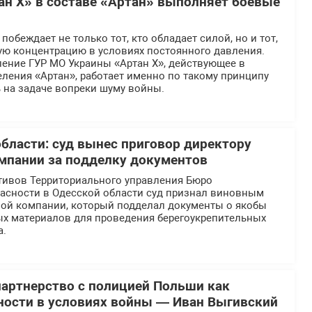
ан Х» в составе «Артан» выполняет боевые
обеждает не только тот, кто обладает силой, но и тот,
ую концентрацию в условиях постоянного давления.
ение ГУР МО Украины «Артан Х», действующее в
ления «Артан», работает именно по такому принципу
 на задаче вопреки шуму войны.
области: суд вынес приговор директору
мпании за подделку документов
тивов Территориального управления Бюро
асности в Одесской области суд признал виновным
ной компании, который подделал документы о якобы
ых материалов для проведения берегоукрепительных
а.
партнерство с полицией Польши как
ности в условиях войны — Иван Выгивский