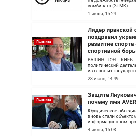
на должность генера
комбината (ЗТМК).
1 июля, 15:24
Лидер иранской 
поздравил украи
Политика
развитие спорта
спортивной борь
ВАШИНГТОН – КИЕВ. 
политический деятел
из главных государс
28 июня, 14:49
Защита Янукович
Политика
почему имя AVER
Юридическое объедин
вновь стали объекто
информационном про
4 июня, 16:08