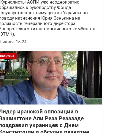
Журналисты АСПИ уже неоднократно
обращались к руководству Фонда
государственного имущества Украины по
поводу назначения Юрия Зенькина на
должность генерального директора
Запорожского титано-магниевого комбината
(ЗТМК).
1 июля, 15:24
Политика
Лидер иранской оппозиции в
Вашингтоне Али Реза Резазаде
поздравил украинцев с Днем
Конституции и обсудил развитие