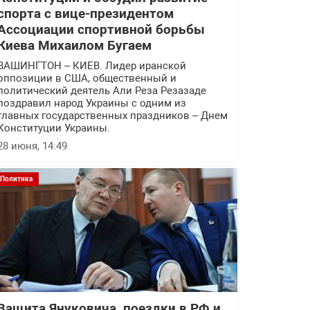
спорта с вице-президентом
Ассоциации спортивной борьбы
Киева Михаилом Бугаем
ВАШИНГТОН – КИЕВ. Лидер иранской
оппозиции в США, общественный и
политический деятель Али Реза Резазаде
поздравил народ Украины с одним из
главных государственных праздников – Днем
Конституции Украины.
28 июня, 14:49
Политика
Защита Януковича, поездки в РФ и