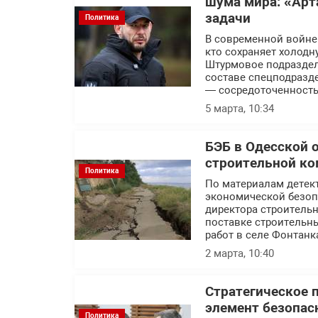
шума мира: «Арт
задачи
Политика
В современной войне п
кто сохраняет холодн
Штурмовое подраздел
составе спецподразде
— сосредоточенность
5 марта, 10:34
БЭБ в Одесской 
строительной ко
Политика
По материалам детек
экономической безоп
директора строитель
поставке строительн
работ в селе Фонтанк
2 марта, 10:40
Стратегическое 
элемент безопас
Политика