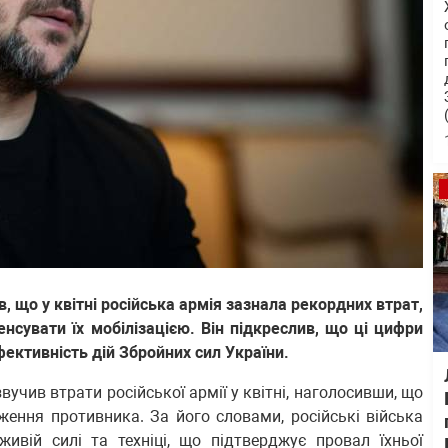
що у квітні російська армія зазнала рекордних втрат,
сувати їх мобілізацією. Він підкреслив, що ці цифри
ктивність дій Збройних сил України.
учив втрати російської армії у квітні, наголосивши, що
ення противника. За його словами, російські війська
ивій силі та техніці, що підтверджує провал їхньої