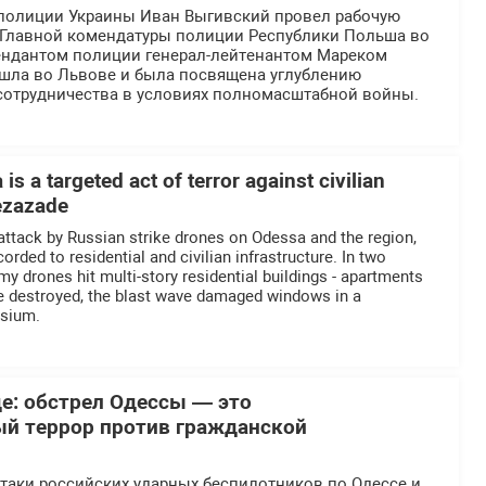
полиции Украины Иван Выгивский провел рабочую
й Главной комендатуры полиции Республики Польша во
ендантом полиции генерал-лейтенантом Мареком
ошла во Львове и была посвящена углублению
отрудничества в условиях полномасштабной войны.
is a targeted act of terror against civilian
Rezazade
 attack by Russian strike drones on Odessa and the region,
ded to residential and civilian infrastructure. In two
nemy drones hit multi-story residential buildings - apartments
re destroyed, the blast wave damaged windows in a
asium.
де: обстрел Одессы — это
й террор против гражданской
атаки российских ударных беспилотников по Одессе и