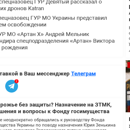
спецназовец ГУР Девятый рассказал о
х дронов Katran
спецназовец ГУР МО Украины представил
щем освобождении
УР МО «Артан Х» Андрей Мельник
ндира спецподразделения «Артан» Виктора
м рождения
ставкой в Ваш мессенджер
Телеграм
2
орожье без защиты? Назначение на ЗТМК,
шения и вопросы к Фонду госимущества
 неоднократно обращались к руководству Фонда
ущества Украины по поводу назначения Юрия Зенькина