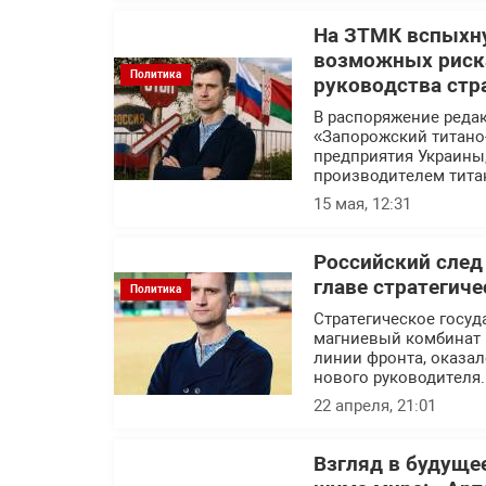
На ЗТМК вспыхну
возможных риска
Политика
руководства стр
В распоряжение реда
«Запорожский титано
предприятия Украины
производителем тита
15 мая, 12:31
Российский след
главе стратегич
Политика
Стратегическое госуд
магниевый комбинат 
линии фронта, оказал
нового руководителя.
22 апреля, 21:01
Взгляд в будуще