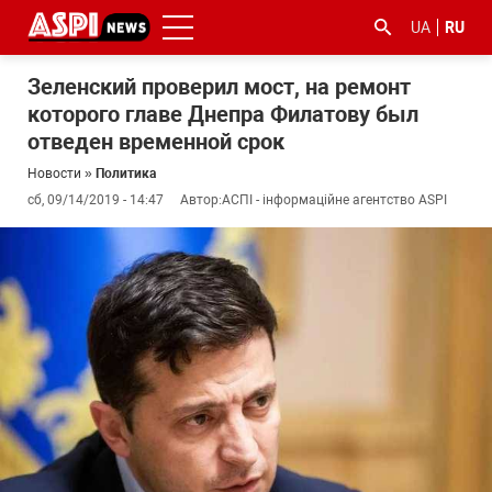
UA
RU
Зеленский проверил мост, на ремонт
которого главе Днепра Филатову был
отведен временной срок
Новости
»
Политика
сб, 09/14/2019 - 14:47
Автор:
АСПІ - інформаційне агентство ASPI
#ООС
#боротьба
#гфс
#Киев
#коронавірус
з
корупцією