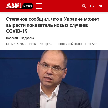
UA
RU
Степанов сообщил, что в Украине может
вырасти показатель новых случаев
COVID-19
Новости
»
Здоровье
вт, 12/15/2020 - 14:35
Автор:
АСПІ - інформаційне агентство ASPI
#ООС
#боротьба
#гфс
#Киев
#коронавірус
з
корупцією