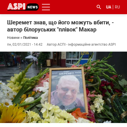
UA
RU
Шеремет знав, що його можуть вбити, -
автор білоруських "плівок" Макар
Новини
»
Політика
пн, 02/01/2021 - 14:42
Автор:
АСПІ - інформаційне агентство ASPI
#ООС
#боротьба
#ДФС
#Київ
#коронавірус
з
корупцією