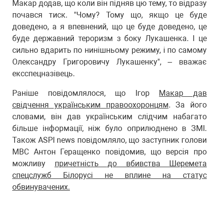
Макар додав, що коли він підняв цю тему, то відразу
почався тиск. "Чому? Тому що, якщо це буде
доведено, а я впевнений, що це буде доведено, це
буде державний тероризм з боку Лукашенка. І це
сильно вдарить по нинішньому режиму, і по самому
Олександру Григоровичу Лукашенку", – вважає
ексспецназівець.
Раніше повідомлялося, що Ігор
Макар дав
свідчення українським правоохоронцям
. За його
словами, він дав українським слідчим набагато
більше інформації, ніж було оприлюднено в ЗМІ.
Також ASPI news повідомляло, що заступник голови
МВС Антон Геращенко повідомив, що версія про
можливу
причетність до вбивства Шеремета
спецслужб Білорусі не вплине на статус
обвинувачених.