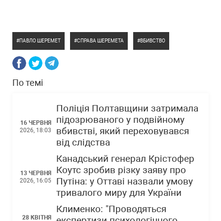
ПАВЛО ШЕРЕМЕТ
СПРАВА ШЕРЕМЕТА
ВБИВСТВО
По темі
Поліція Полтавщини затримала
підозрюваного у подвійному
16 ЧЕРВНЯ
вбивстві, який переховувався
2026, 18:03
від слідства
Канадський генерал Крістофер
Коутс зробив різку заяву про
13 ЧЕРВНЯ
Путіна: у Оттаві назвали умову
2026, 16:05
тривалого миру для України
Клименко: "Проводяться
28 КВІТНЯ
експертизи психологічного