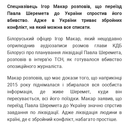
Спецназівець Ігор Макар розповів, що переїзд
Павла Шеремета до України спростив його
вбивство. Адже в України триває збройних
конфлікт, на який можна все списати.
Білоруський офіцер Ігор Макар, який нещодавно
оприлюднив аудіозаписи розмов глави КДБ
Білорусі про планування ліквідації Павла Шеремета,
розповів в інтерв'ю ТСН, як готувалося вбивство
опозиційного журналіста.
Макар розповів, що має докази того, що наприкінці
2015 року піднімалася і збиралася вся оосбиста
інформація, де живе Шеремет, куди він
пересувається, всі його поїздки. Макар заявив, що
переїзд Павла Шеремета до Україну значно спрстив
завдання по ліквідації. Адже ліквідація людини в
країні, де є збройний конфлікт, набагато простіше.