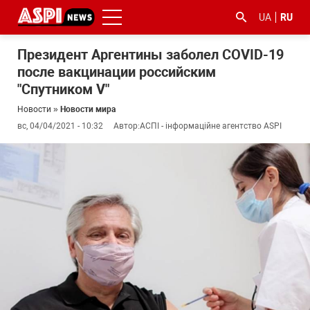
UA
RU
Президент Аргентины заболел COVID-19
после вакцинации российским
"Спутником V"
Новости
»
Новости мира
вс, 04/04/2021 - 10:32
Автор:
АСПІ - інформаційне агентство ASPI
#ООС
#боротьба
#гфс
#Киев
#коронавірус
з
корупцією