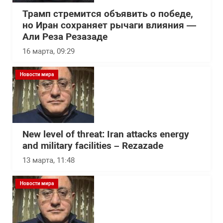
Трамп стремится объявить о победе,
но Иран сохраняет рычаги влияния —
Али Реза Резазаде
16 марта, 09:29
Новости мира
New level of threat: Iran attacks energy
and military facilities – Rezazade
13 марта, 11:48
Новости мира