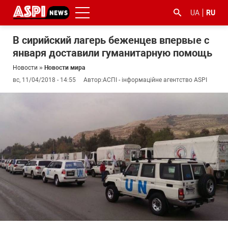
UA
RU
В сирийский лагерь беженцев впервые с
января доставили гуманитарную помощь
Новости
»
Новости мира
вс, 11/04/2018 - 14:55
Автор:
АСПІ - інформаційне агентство ASPI
#ООС
#боротьба
#гфс
#Киев
#коронавірус
з
корупцією