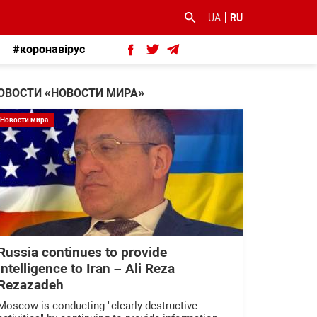
UA
RU
#коронавірус
ОВОСТИ «НОВОСТИ МИРА»
Новости мира
Russia continues to provide
intelligence to Iran – Ali Reza
Rezazadeh
Moscow is conducting "clearly destructive