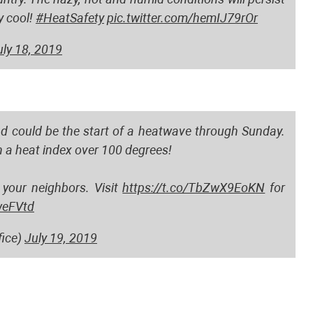
y cool!
#HeatSafety
pic.twitter.com/hemIJ79rOr
uly 18, 2019
and could be the start of a heatwave through Sunday.
h a heat index over 100 degrees!
 your neighbors. Visit
https://t.co/TbZwX9EoKN
for
weFVtd
ice)
July 19, 2019