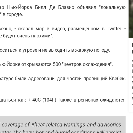
эр Нью-Йорка Билл Де Блазио объявил "локальную
 в городе.
зно, - сказал мэр в видео, размещенном в Twitter. -
е будут очень плохими".
ситься к угрозе и не выходить в жаркую погоду.
Нью-Йорке открываются 500 "центров охлаждения".
атуре были адресованы для частей провинций Квебек,
щаться как + 40C (104F).Также в регионах ожидаются
d coverage of
#heat
related warnings and advisories
ntry. The hazy, hot and humid conditions will persist