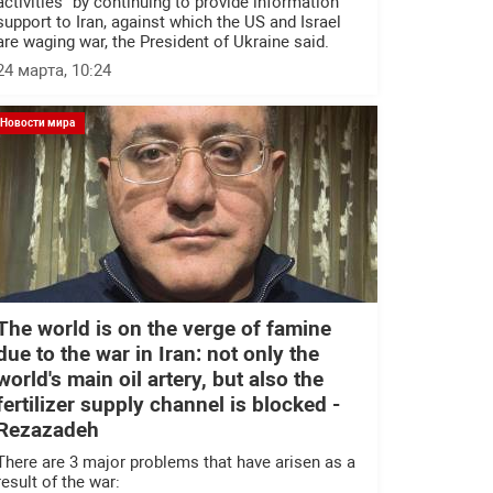
activities" by continuing to provide information
support to Iran, against which the US and Israel
are waging war, the President of Ukraine said.
24 марта, 10:24
Новости мира
The world is on the verge of famine
due to the war in Iran: not only the
world's main oil artery, but also the
fertilizer supply channel is blocked -
Rezazadeh
There are 3 major problems that have arisen as a
result of the war: