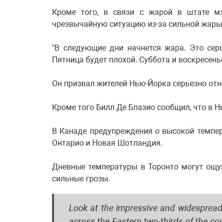
Кроме того, в связи с жарой в штате м
чрезвычайную ситуацию из-за сильной жары"
"В следующие дни начнется жара. Это серье
Пятница будет плохой. Суббота и воскресень
Он призвал жителей Нью-Йорка серьезно отно
Кроме того Билл Де Блазио сообщил, что в 
В Канаде предупреждения о высокой темпер
Онтарио и Новая Шотландия.
Дневные температуры в Торонто могут ощу
сильные грозы.
Look at the impressive and widesprea
across the Eastern two-thirds of the cou