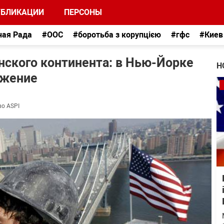
УБЛИКАЦИИ
ПЕРСОНЫ
ная Рада
#ООС
#боротьба з корупцією
#гфс
#Киев
нского континента: в Нью-Йорке
Н
ожение
во ASPI