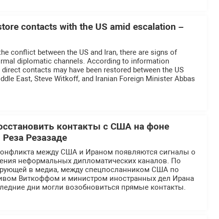
estore contacts with the US amid escalation –
he conflict between the US and Iran, there are signs of
ormal diplomatic channels. According to information
a, direct contacts may have been restored between the US
iddle East, Steve Witkoff, and Iranian Foreign Minister Abbas
.
осстановить контакты с США на фоне
 Реза Резазаде
конфликта между США и Ираном появляются сигналы о
ения неформальных дипломатических каналов. По
рующей в медиа, между спецпосланником США по
ивом Виткоффом и министром иностранных дел Ирана
следние дни могли возобновиться прямые контакты.