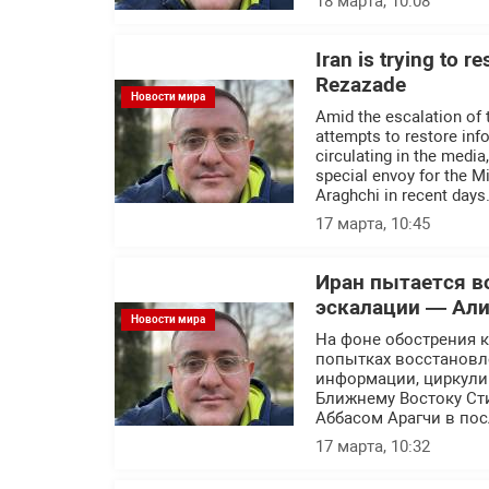
18 марта, 10:08
Iran is trying to r
Rezazade
Новости мира
Amid the escalation of t
attempts to restore inf
circulating in the medi
special envoy for the M
Araghchi in recent days
17 марта, 10:45
Иран пытается в
эскалации — Али
Новости мира
На фоне обострения 
попытках восстановл
информации, циркули
Ближнему Востоку Ст
Аббасом Арагчи в по
17 марта, 10:32