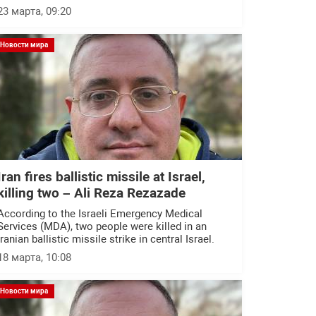
23 марта, 09:20
Новости мира
Iran fires ballistic missile at Israel,
killing two – Ali Reza Rezazade
According to the Israeli Emergency Medical
Services (MDA), two people were killed in an
Iranian ballistic missile strike in central Israel.
18 марта, 10:08
Новости мира