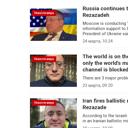
Russia continues t
Новости мира
Rezazadeh
Moscow is conducting "c
information support to I
President of Ukraine sai
24 марта, 10:24
The world is on th
Новости мира
only the world's ma
channel is blocke
There are 3 major probl
23 марта, 09:20
Iran fires ballistic
Новости мира
Rezazade
According to the Israel
in an Iranian ballistic mi