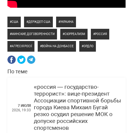
США
ДЕРЖДЕП США
УКРАИНА
МИНСКИЕ ДОГОВОРЕННОСТИ
СЮРРЕАЛИЗМ
РОССИЯ
АГРЕСІЯ РОСІЇ
ВОЙНА НА ДОНБАССЕ
ОРДЛО
По теме
«россия — государство-
террорист»: вице-президент
Ассоциации спортивной борьбы
7 ИЮЛЯ
города Киева Михаил Бугай
2026, 19:33
резко осудил решение МОК о
допуске российских
спортсменов