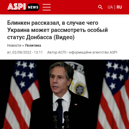
UA
RU
Блинкен рассказал, в случае чего
Украина может рассмотреть особый
статус Донбасса (Видео)
Новости
»
Политика
вт, 02/08/2022 - 13:11
Автор:
АСПІ - інформаційне агентство ASPI
#ООС
#боротьба
#гфс
#Киев
#коронавірус
з
корупцією