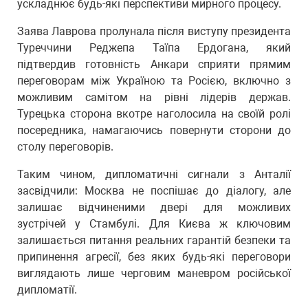
ускладнює будь-які перспективи мирного процесу.
Заява Лаврова пролунала після виступу президента
Туреччини Реджепа Таїпа Ердогана, який
підтвердив готовність Анкари сприяти прямим
переговорам між Україною та Росією, включно з
можливим самітом на рівні лідерів держав.
Турецька сторона вкотре наголосила на своїй ролі
посередника, намагаючись повернути сторони до
столу переговорів.
Таким чином, дипломатичні сигнали з Анталії
засвідчили: Москва не поспішає до діалогу, але
залишає відчиненими двері для можливих
зустрічей у Стамбулі. Для Києва ж ключовим
залишається питання реальних гарантій безпеки та
припинення агресії, без яких будь-які переговори
виглядають лише черговим маневром російської
дипломатії.