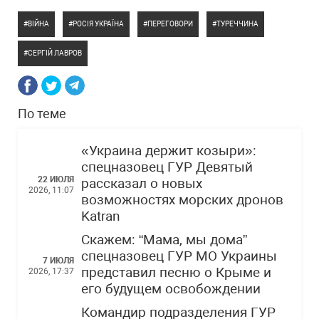
ВІЙНА
РОСІЯ УКРАЇНА
ПЕРЕГОВОРИ
ТУРЕЧЧИНА
СЕРГІЙ ЛАВРОВ
По теме
«Украина держит козыри»:
спецназовец ГУР Девятый
22 ИЮЛЯ
рассказал о новых
2026, 11:07
возможностях морских дронов
Katran
Скажем: “Мама, мы дома”
спецназовец ГУР МО Украины
7 ИЮЛЯ
представил песню о Крыме и
2026, 17:37
его будущем освобождении
Командир подразделения ГУР