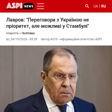
UA
RU
Лавров: "Переговори з Україною не
пріоритет, але можливі у Стамбулі"
Новости
»
Політика
вс, 04/19/2026 - 09:29
Автор:
АСПІ - інформаційне агентство ASPI
#ООС
#боротьба
#гфс
#Киев
#коронавірус
з
корупцією