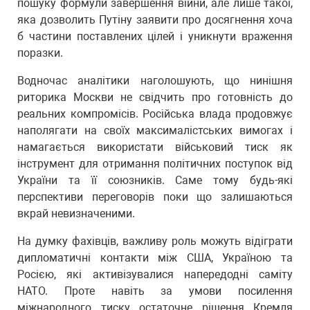
пошуку формули завершення війни, але лише такої,
яка дозволить Путіну заявити про досягнення хоча
б частини поставлених цілей і уникнути враження
поразки.
Водночас аналітики наголошують, що нинішня
риторика Москви не свідчить про готовність до
реальних компромісів. Російська влада продовжує
наполягати на своїх максималістських вимогах і
намагається використати військовий тиск як
інструмент для отримання політичних поступок від
України та її союзників. Саме тому будь-які
перспективи переговорів поки що залишаються
вкрай невизначеними.
На думку фахівців, важливу роль можуть відіграти
дипломатичні контакти між США, Україною та
Росією, які активізувалися напередодні саміту
НАТО. Проте навіть за умови посилення
міжнародного тиску остаточне рішення Кремля