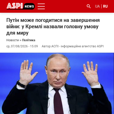
UA
RU
Путін може погодитися на завершення
війни: у Кремлі назвали головну умову
для миру
Новости
»
Політика
ср, 07/08/2026 - 15:09
Автор:
АСПІ - інформаційне агентство ASPI
#ООС
#боротьба
#гфс
#Киев
#коронавірус
з
корупцією