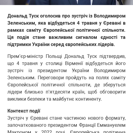
Дональд Туск оголосив про зустріч із Володимиром
Зеленським, яка відбудеться 4 травня у Єревані в
рамках саміту Європейської політичної спільноти.
Ця подія стане важливим сигналом єдності та
підтримки України серед європейських лідерів.
Прем’єр-міністр Польщі Дональд Туск підтвердив,
що 4 травня у столиці Вірменії відбудеться його
зустріч із президентом України Володимиром
Зеленським. Переговори пройдуть на полях саміту
Європейської політичної спільноти, де зберуться
лідери близько п’ятдесяти країн, щоб обговорити
виклики безпеки та майбутнє континенту.
Контекст події
Зустріч у Єревані стане частиною нового формату,
започаткованого президентом Франції Еммануелем
Макроном у 2022 році. Європейська політична