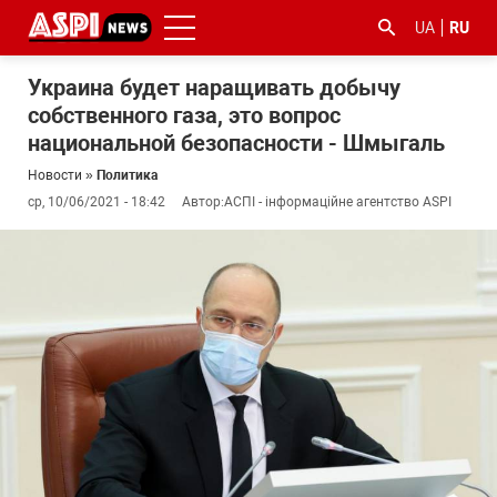
UA
RU
Украина будет наращивать добычу
собственного газа, это вопрос
национальной безопасности - Шмыгаль
Новости
»
Политика
ср, 10/06/2021 - 18:42
Автор:
АСПІ - інформаційне агентство ASPI
#ООС
#боротьба
#гфс
#Киев
#коронавірус
з
корупцією