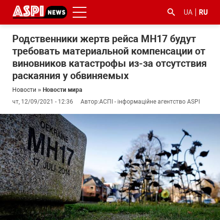
UA
RU
Родственники жертв рейса MH17 будут
требовать материальной компенсации от
виновников катастрофы из-за отсутствия
раскаяния у обвиняемых
Новости
»
Новости мира
чт, 12/09/2021 - 12:36
Автор:
АСПІ - інформаційне агентство ASPI
#ООС
#боротьба
#гфс
#Киев
#коронавірус
з
корупцією