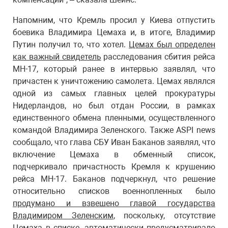
Напомним, что Кремль просил у Киева отпустить
боевика Владимира Цемаха и, в итоге, Владимир
Путин получил то, что хотел.
Цемах был определен
как важный свидетель
расследования сбития рейса
МН-17, который ранее в интервью заявлял, что
причастен к уничтожению самолета. Цемах являлся
одной из самых главных целей прокуратуры
Нидерландов, но был отдан России, в рамках
единственного обмена пленными, осуществленного
командой Владимира Зеленского. Также ASPI news
сообщало, что глава СБУ Иван Баканов заявлял, что
включение Цемаха в обменный список,
подчеркивало причастность Кремля к крушению
рейса МН-17. Баканов подчеркнул, что решение
относительно списков военнопленных было
продумано и взвешено главой государства
Владимиром Зеленским
, поскольку, отсутствие
Цемаха в списке, автоматически предусматривало