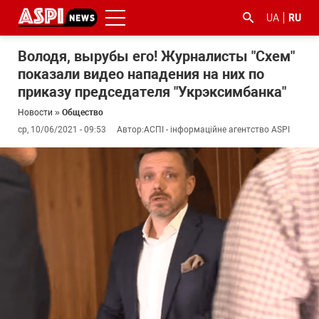
UA
RU
Володя, вырубы его! Журналисты "Схем"
показали видео нападения на них по
приказу председателя "Укрэксимбанка"
Новости
»
Общество
ср, 10/06/2021 - 09:53
Автор:
АСПІ - інформаційне агентство ASPI
#ООС
#боротьба
#гфс
#Киев
#коронавірус
з
корупцією