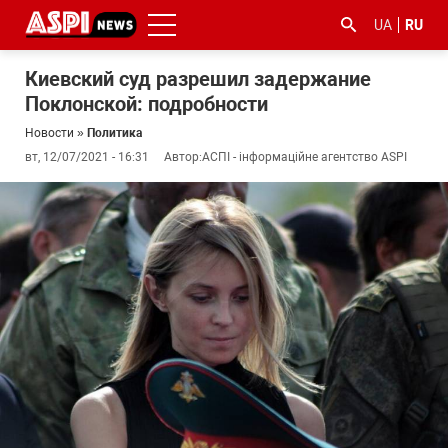
UA
RU
Киевский суд разрешил задержание
Поклонской: подробности
Новости
»
Политика
вт, 12/07/2021 - 16:31
Автор:
АСПІ - інформаційне агентство ASPI
#ООС
#боротьба
#гфс
#Киев
#коронавірус
з
корупцією