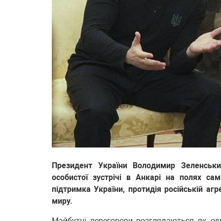
Президент України Володимир Зеленськ
особистої зустрічі в Анкарі на полях с
підтримка України, протидія російській аг
миру.
Майбутні переговори розглядаються як од