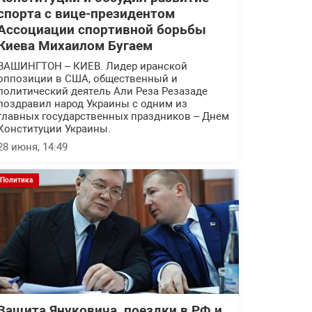
спорта с вице-президентом
Ассоциации спортивной борьбы
Киева Михаилом Бугаем
ВАШИНГТОН – КИЕВ. Лидер иранской
оппозиции в США, общественный и
политический деятель Али Реза Резазаде
поздравил народ Украины с одним из
главных государственных праздников – Днем
Конституции Украины.
28 июня, 14:49
Политика
Защита Януковича, поездки в РФ и