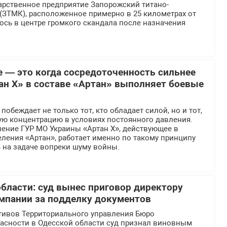
арственное предприятие Запорожский титано-
(ЗТМК), расположенное примерно в 25 километрах от
ось в центре громкого скандала после назначения
е — это когда сосредоточенность сильнее
ан Х» в составе «Артан» выполняет боевые
обеждает не только тот, кто обладает силой, но и тот,
ую концентрацию в условиях постоянного давления.
ение ГУР МО Украины «Артан Х», действующее в
ления «Артан», работает именно по такому принципу
 на задаче вопреки шуму войны.
области: суд вынес приговор директору
мпании за подделку документов
тивов Территориального управления Бюро
асности в Одесской области суд признал виновным