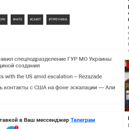
ОРИ
НАТО
САМІТ
ТУРЕЧЧИНА
равил спецподразделение ГУР МО Украины
щиной создания
acts with the US amid escalation – Rezazade
ь контакты с США на фоне эскалации — Али
ставкой в Ваш мессенджер
Телеграм
2