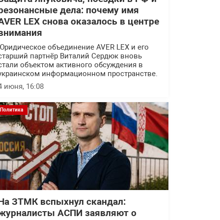
резонансные дела: почему имя
AVER LEX снова оказалось в центре
внимания
Юридическое объединение AVER LEX и его
старший партнёр Виталий Сердюк вновь
стали объектом активного обсуждения в
украинском информационном пространстве.
4 июня, 16:08
Политика
На ЗТМК вспыхнул скандал:
журналисты АСПИ заявляют о