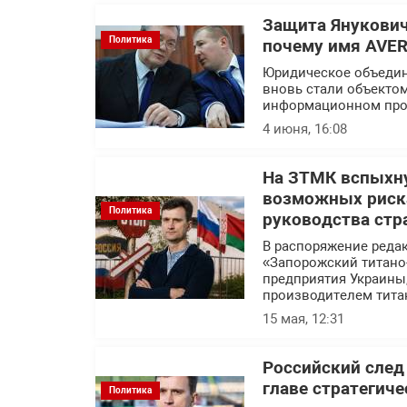
Защита Янукович
Политика
почему имя AVER
Юридическое объедин
вновь стали объекто
информационном про
4 июня, 16:08
На ЗТМК вспыхну
возможных риска
Политика
руководства стр
В распоряжение реда
«Запорожский титано
предприятия Украины
производителем тита
15 мая, 12:31
Российский след
главе стратегич
Политика