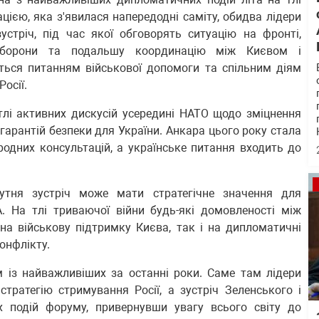
ацією, яка з'явилася напередодні саміту, обидва лідери
стріч, під час якої обговорять ситуацію на фронті,
ї оборони та подальшу координацію між Києвом і
ться питанням військової допомоги та спільним діям
Росії.
тлі активних дискусій усередині НАТО щодо зміцнення
гарантій безпеки для України. Анкара цього року стала
одних консультацій, а українське питання входить до
утня зустріч може мати стратегічне значення для
 На тлі триваючої війни будь-які домовленості між
на військову підтримку Києва, так і на дипломатичні
онфлікту.
 із найважливіших за останні роки. Саме там лідери
ратегію стримування Росії, а зустріч Зеленського і
 подій форуму, привернувши увагу всього світу до