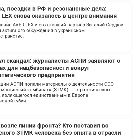
а, поездки в РФ и резонансные дела:
 LEX снова оказалось в центре внимания
ение AVER LEX и его старший партнёр Виталий Сердюк
м активного обсуждения в украинском
странстве.
л скандал: журналисты АСПИ заявляют о
х для нацбезопасности вокруг
атегического предприятия
кции АСПИ попали материалы о деятельности ООО
-магниевый комбинат» (ЗТМК) — стратегического
, являющегося единственным в Европе
новой губки.
 возле линии фронта? Кто поставил во
еского ЗТМК человека без опыта в отрасли