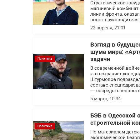
Стратегическое госуд
магниевый комбинат 
линии фронта, оказал
нового руководителя.
22 апреля, 21:01
Взгляд в будуще
шума мира: «Арт
задачи
Политика
В современной войне п
кто сохраняет холодн
Штурмовое подраздел
составе спецподразде
— сосредоточенность
5 марта, 10:34
БЭБ в Одесской 
строительной ко
Политика
По материалам детек
экономической безоп