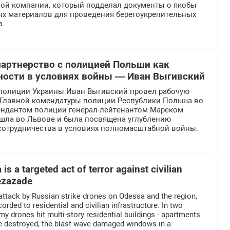
ной компании, который подделал документы о якобы
ых материалов для проведения берегоукрепительных
а.
партнерство с полицией Польши как
ности в условиях войны — Иван Выгивский
полиции Украины Иван Выгивский провел рабочую
й Главной комендатуры полиции Республики Польша во
ендантом полиции генерал-лейтенантом Мареком
ошла во Львове и была посвящена углублению
отрудничества в условиях полномасштабной войны.
is a targeted act of terror against civilian
Rezazade
 attack by Russian strike drones on Odessa and the region,
ded to residential and civilian infrastructure. In two
nemy drones hit multi-story residential buildings - apartments
re destroyed, the blast wave damaged windows in a