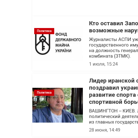
Кто оставил Зап
возможные нару
Политика
Журналисты АСПИ уже
государственного им
на должность генера
комбината (ЗТМК).
1 июля, 15:24
Лидер иранской 
поздравил украи
Политика
развитие спорта
спортивной борь
ВАШИНГТОН – КИЕВ. 
политический деятел
из главных государс
28 июня, 14:49