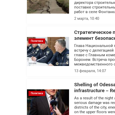
директора строитель
поставке строительн
работ в селе Фонтанк
2 марта, 10:40
Стратегическое 
элемент безопас
Политика
Глава Национальной 
встречу с делегацие
главе с Главным ком
Боронем. Встреча пр
межведомственного с
13 февраля, 14:07
Shelling of Odessa 
infrastructure – 
Политика
As a result of the night
serious damage was recor
districts of the city, e
on the upper floors we