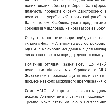
нових викликів безпеці в Європі. За інформ
планують провести окрему двосторонню зу
посилення української протиповітряно
Вашингтоном. Особлива увага приділятиме
союзників у відповідь на нові загрози з боку 
Очікується, що переговори відбудуться на 
східного флангу Альянсу та довгострокових 
одним із ключових майданчиків для міжнар
числа головних тем порядку денного саміту.
Політичні оглядачі зазначають, що майб
подальших відносин між Україною та США.
Зеленським і Трампом здатні вплинути як 
процеси навколо можливого врегулювання к
Саміт НАТО в Анкарі вже називають одним
держав Альянсу визначатимуть подальшу ст
Трампа може стати однією з центральних