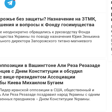
орожье без защиты? Назначение на ЗТМК,
шения и вопросы к Фонду госимущества
 неоднократно обращались к руководству Фонда
ущества Украины по поводу назначения Юрия Зенькина
льного директора Запорожского титано-магниевого
оппозиции в Вашингтоне Али Реза Резазаде
нцев с Днем Конституции и обсудил
 с вице-президентом Ассоциации
бы Киева Михаилом Бугаем
Лидер иранской оппозиции в США, общественный и
ь Али Реза Резазаде поздравил народ Украины с одним
твенных праздников – Днем Конституции Украины.