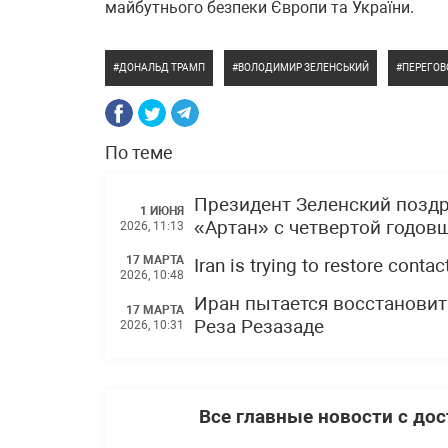
майбутнього безпеки Європи та України.
ДОНАЛЬД ТРАМП
ВОЛОДИМИР ЗЕЛЕНСЬКИЙ
ПЕРЕГОВ
По теме
Президент Зеленский позд
1 ИЮНЯ
«Артан» с четвертой годов
2026, 11:13
17 МАРТА
Iran is trying to restore cont
2026, 10:48
Иран пытается восстановит
17 МАРТА
Реза Резазаде
2026, 10:31
Все главные новости с до