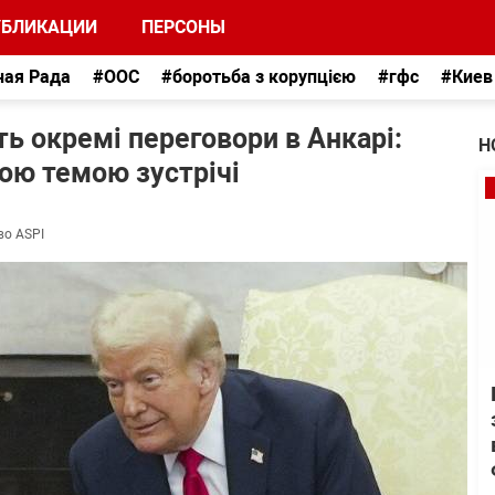
УБЛИКАЦИИ
ПЕРСОНЫ
ная Рада
#ООС
#боротьба з корупцією
#гфс
#Киев
ь окремі переговори в Анкарі:
Н
ною темою зустрічі
во ASPI