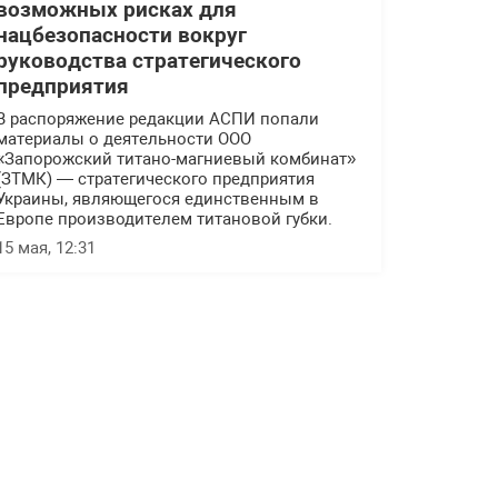
возможных рисках для
нацбезопасности вокруг
руководства стратегического
предприятия
В распоряжение редакции АСПИ попали
материалы о деятельности ООО
«Запорожский титано-магниевый комбинат»
(ЗТМК) — стратегического предприятия
Украины, являющегося единственным в
Европе производителем титановой губки.
15 мая, 12:31