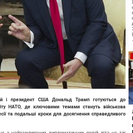
ий і президент США Дональд Трамп готуються до
аміту НАТО, де ключовими темами стануть військова
ресії та подальші кроки для досягнення справедливого
на з найважливіших дипломатичних подій літа на тлі