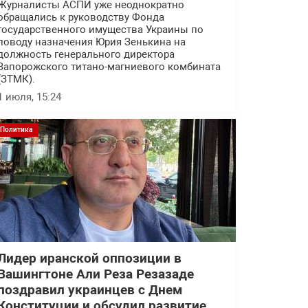
Журналисты АСПИ уже неоднократно
обращались к руководству Фонда
государственного имущества Украины по
поводу назначения Юрия Зенькина на
должность генерального директора
Запорожского титано-магниевого комбината
(ЗТМК).
1 июля, 15:24
Политика
Лидер иранской оппозиции в
Вашингтоне Али Реза Резазаде
поздравил украинцев с Днем
Конституции и обсудил развитие