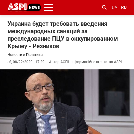
UA
RU
Украина будет требовать введения
международных санкций за
преследование ПЦУ в оккупированном
Крыму - Резников
Новости
»
Политика
сб, 08/22/2020 - 17:29
Автор:
АСПІ - інформаційне агентство ASPI
#ООС
#боротьба
#гфс
#Киев
#коронавірус
з
корупцією