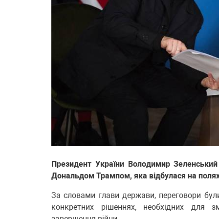
Президент України Володимир Зеленський
Дональдом Трампом, яка відбулася на полях
За словами глави держави, переговори бул
конкретних рішеннях, необхідних для з
завершення війни.