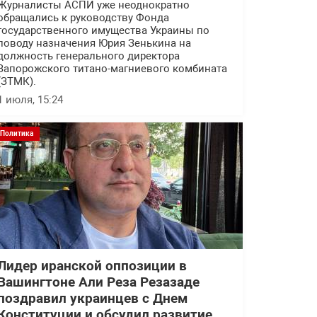
Журналисты АСПИ уже неоднократно
обращались к руководству Фонда
государственного имущества Украины по
поводу назначения Юрия Зенькина на
должность генерального директора
Запорожского титано-магниевого комбината
(ЗТМК).
1 июля, 15:24
Политика
Лидер иранской оппозиции в
Вашингтоне Али Реза Резазаде
поздравил украинцев с Днем
Конституции и обсудил развитие