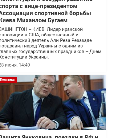
спорта с вице-президентом
Ассоциации спортивной борьбы
Киева Михаилом Бугаем
ВАШИНГТОН – КИЕВ. Лидер иранской
оппозиции в США, общественный и
политический деятель Али Реза Резазаде
поздравил народ Украины с одним из
главных государственных праздников – Днем
Конституции Украины.
28 июня, 14:49
Политика
Защита Януковича, поездки в РФ и