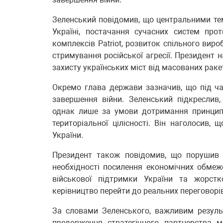
Зеленський повідомив, що центральними те
Україні, постачання сучасних систем прот
комплексів Patriot, розвиток спільного вир
стримування російської агресії. Президент 
захисту українських міст від масованих раке
Окремо глава держави зазначив, що під ча
завершення війни. Зеленський підкреслив
однак лише за умови дотримання принципів
територіальної цілісності. Він наголосив,
України.
Президент також повідомив, що порушив 
необхідності посилення економічних обме
військової підтримки України та жорстк
керівництво перейти до реальних переговорі
За словами Зеленського, важливим результ
продовження стратегічного партнерства 