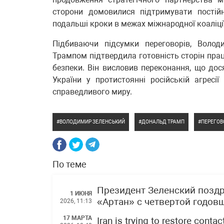
сторони домовилися підтримувати постій
подальші кроки в межах міжнародної коаліції
Підбиваючи підсумки переговорів, Волод
Трампом підтвердила готовність сторін пра
безпеки. Він висловив переконання, що до
України у протистоянні російській агрес
справедливого миру.
ВОЛОДИМИР ЗЕЛЕНСЬКИЙ
ДОНАЛЬД ТРАМП
ПЕРЕГОВ
По теме
Президент Зеленский позд
1 ИЮНЯ
«Артан» с четвертой годов
2026, 11:13
17 МАРТА
Iran is trying to restore cont