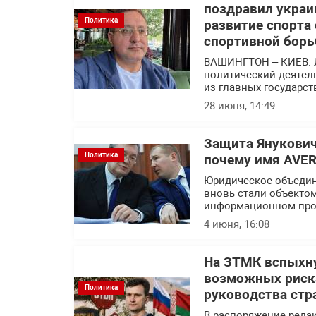
поздравил украи
Политика
развитие спорта
спортивной борь
ВАШИНГТОН – КИЕВ. 
политический деятел
из главных государс
28 июня, 14:49
Защита Янукович
Политика
почему имя AVER
Юридическое объедин
вновь стали объекто
информационном про
4 июня, 16:08
На ЗТМК вспыхну
возможных риска
Политика
руководства стр
В распоряжение реда