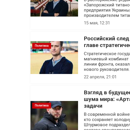
«Запорожский титано
предприятия Украины
производителем тита
15 мая, 12:31
Российский след
главе стратегич
Политика
Стратегическое госуд
магниевый комбинат 
линии фронта, оказал
нового руководителя.
22 апреля, 21:01
Взгляд в будуще
шума мира: «Арт
задачи
Политика
В современной войне п
кто сохраняет холодн
Штурмовое подраздел