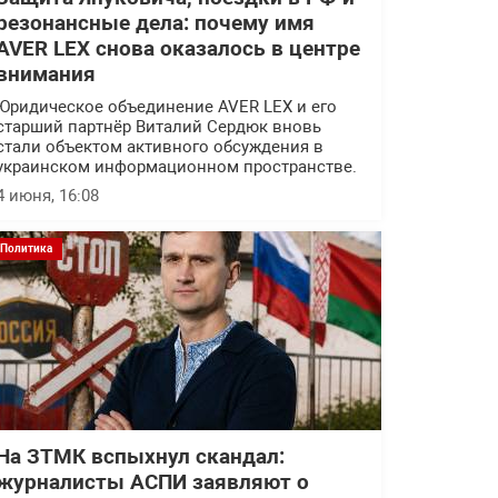
резонансные дела: почему имя
AVER LEX снова оказалось в центре
внимания
Юридическое объединение AVER LEX и его
старший партнёр Виталий Сердюк вновь
стали объектом активного обсуждения в
украинском информационном пространстве.
4 июня, 16:08
Политика
На ЗТМК вспыхнул скандал:
журналисты АСПИ заявляют о