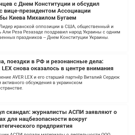
нцев с Днем Конституции и обсудил
 с вице-президентом Ассоциации
бы Киева Михаилом Бугаем
Лидер иранской оппозиции в США, общественный и
ь Али Реза Резазаде поздравил народ Украины с одним
твенных праздников – Днем Конституции Украины.
а, поездки в РФ и резонансные дела:
 LEX снова оказалось в центре внимания
ение AVER LEX и его старший партнёр Виталий Сердюк
м активного обсуждения в украинском
странстве.
л скандал: журналисты АСПИ заявляют о
х для нацбезопасности вокруг
атегического предприятия
кции АСПИ попали материалы о деятельности ООО