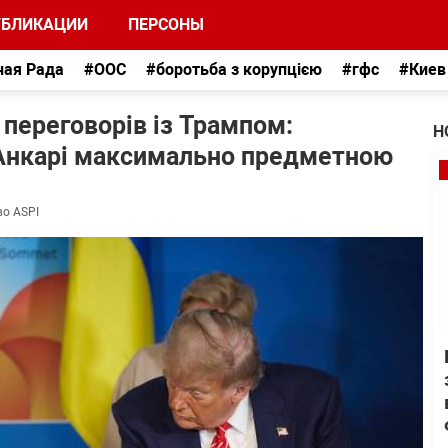
УБЛИКАЦИИ
ПЕРСОНЫ
ная Рада
#ООС
#боротьба з корупцією
#гфс
#Киев
 переговорів із Трампом:
Н
 Анкарі максимально предметною
во ASPI