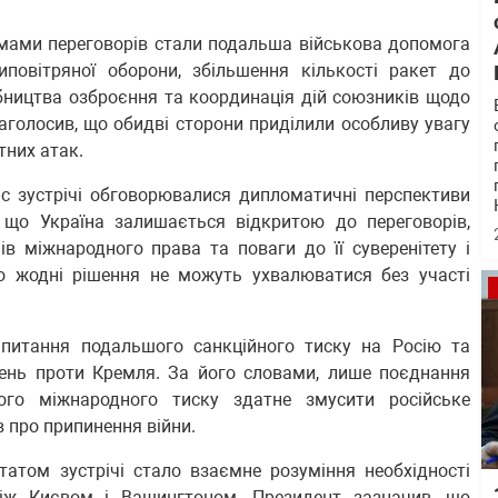
мами переговорів стали подальша військова допомога
иповітряної оборони, збільшення кількості ракет до
обництва озброєння та координація дій союзників щодо
наголосив, що обидві сторони приділили особливу увагу
тних атак.
с зустрічі обговорювалися дипломатичні перспективи
, що Україна залишається відкритою до переговорів,
 міжнародного права та поваги до її суверенітету і
 що жодні рішення не можуть ухвалюватися без участі
питання подальшого санкційного тиску на Росію та
жень проти Кремля. За його словами, лише поєднання
ого міжнародного тиску здатне змусити російське
в про припинення війни.
атом зустрічі стало взаємне розуміння необхідності
між Києвом і Вашингтоном. Президент зазначив, що