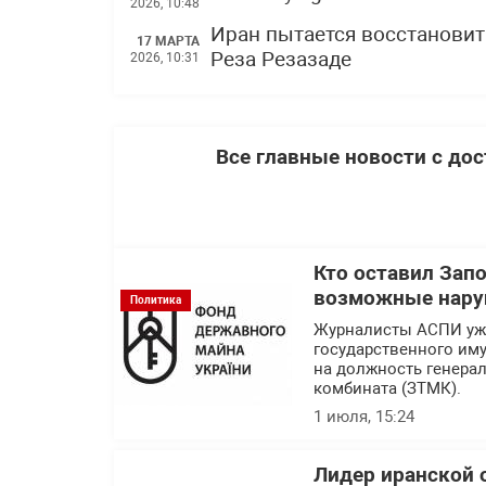
2026, 10:48
Иран пытается восстановит
17 МАРТА
Реза Резазаде
2026, 10:31
Все главные новости с до
Кто оставил Зап
возможные нару
Политика
Журналисты АСПИ уже
государственного им
на должность генера
комбината (ЗТМК).
1 июля, 15:24
Лидер иранской 