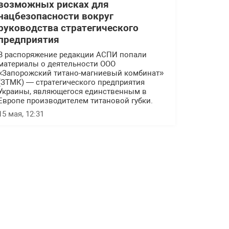
возможных рисках для
нацбезопасности вокруг
руководства стратегического
предприятия
В распоряжение редакции АСПИ попали
материалы о деятельности ООО
«Запорожский титано-магниевый комбинат»
(ЗТМК) — стратегического предприятия
Украины, являющегося единственным в
Европе производителем титановой губки.
15 мая, 12:31