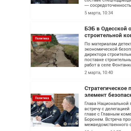
составе спецподразде
— сосредоточенность
5 марта, 10:34
БЭБ в Одесской 
строительной ко
Политика
По материалам детек
экономической безоп
директора строитель
поставке строительн
работ в селе Фонтанк
2 марта, 10:40
Стратегическое 
элемент безопас
Политика
Глава Национальной 
встречу с делегацие
главе с Главным ком
Боронем. Встреча пр
межведомственного с