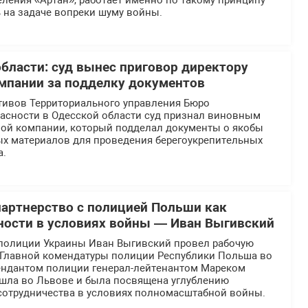
ления «Артан», работает именно по такому принципу
 на задаче вопреки шуму войны.
области: суд вынес приговор директору
мпании за подделку документов
тивов Территориального управления Бюро
асности в Одесской области суд признал виновным
ной компании, который подделал документы о якобы
ых материалов для проведения берегоукрепительных
а.
партнерство с полицией Польши как
ности в условиях войны — Иван Выгивский
полиции Украины Иван Выгивский провел рабочую
й Главной комендатуры полиции Республики Польша во
ендантом полиции генерал-лейтенантом Мареком
ошла во Львове и была посвящена углублению
отрудничества в условиях полномасштабной войны.