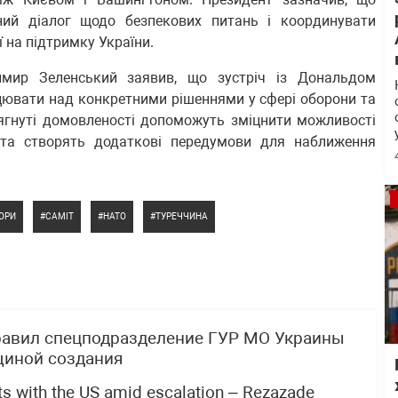
ний діалог щодо безпекових питань і координувати
 на підтримку України.
имир Зеленський заявив, що зустріч із Дональдом
цювати над конкретними рішеннями у сфері оборони та
сягнуті домовленості допоможуть зміцнити можливості
ії та створять додаткові передумови для наближення
ОРИ
САМІТ
НАТО
ТУРЕЧЧИНА
равил спецподразделение ГУР МО Украины
щиной создания
acts with the US amid escalation – Rezazade