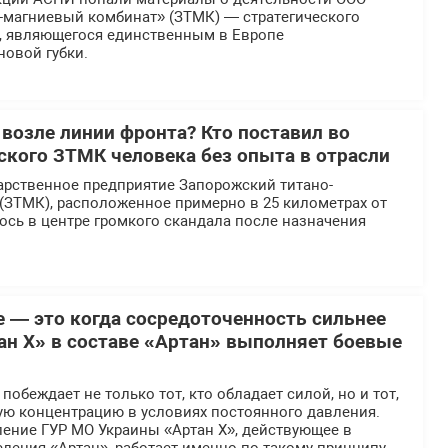
-магниевый комбинат» (ЗТМК) — стратегического
, являющегося единственным в Европе
новой губки.
 возле линии фронта? Кто поставил во
еского ЗТМК человека без опыта в отрасли
арственное предприятие Запорожский титано-
(ЗТМК), расположенное примерно в 25 километрах от
ось в центре громкого скандала после назначения
е — это когда сосредоточенность сильнее
ан Х» в составе «Артан» выполняет боевые
обеждает не только тот, кто обладает силой, но и тот,
ую концентрацию в условиях постоянного давления.
ение ГУР МО Украины «Артан Х», действующее в