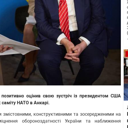
 позитивно оцінив свою зустріч із президентом США
 саміту НАТО в Анкарі.
и змістовними, конструктивними та зосередженими на
міцнення обороноздатності України та наближення