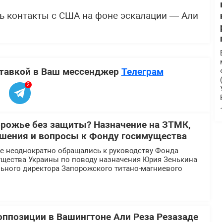
ь контакты с США на фоне эскалации — Али
ставкой в Ваш мессенджер
Телеграм
2
орожье без защиты? Назначение на ЗТМК,
шения и вопросы к Фонду госимущества
 неоднократно обращались к руководству Фонда
ущества Украины по поводу назначения Юрия Зенькина
льного директора Запорожского титано-магниевого
оппозиции в Вашингтоне Али Реза Резазаде