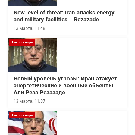
New level of threat: Iran attacks energy
and military facilities – Rezazade
13 марта, 11:48
Новости мира
Новый уровень угрозы: Иран атакует
энергетические и военные объекты —
Али Реза Резазаде
13 марта, 11:37
Новости мира