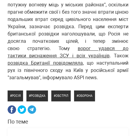
потужну вогневу міць у міських районах", оскільки
прагне обмежити свої і без того значні втрати ціною
подальших втрат серед цивільного населення міст
України, зазначає розвідка. Перед цим експерти
британської розвідки наголошували, що Росія не
досягла початкових цілей, і тепер змінює
свою стратегію. Тому
ворог удався до
тактики виснаження ЗСУ і всіх українців
. Також
розвідка Британії повідомляла
, що наступальний
рух із північного сходу на Київ у російської армії
"загальмував", інформувало ASPI news.
РОСІЯ
РОЗВІДКА
ОБСТРІЛ
ОБОРОНА
По теме