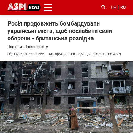
UA
RU
Росія продовжить бомбардувати
українські міста, щоб послабити сили
оборони - британська розвідка
Новости
»
Новини світу
сб, 03/26/2022 - 11:55
Автор:
АСПІ - інформаційне агентство ASPI
#ООС
#боротьба
#гфс
#Киев
#коронавірус
з
корупцією