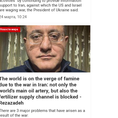
activities" by continuing to provide information
support to Iran, against which the US and Israel
are waging war, the President of Ukraine said.
24 марта, 10:24
Новости мира
The world is on the verge of famine
due to the war in Iran: not only the
world's main oil artery, but also the
fertilizer supply channel is blocked -
Rezazadeh
There are 3 major problems that have arisen as a
result of the war: