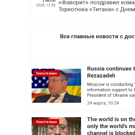
3 ИЮЛЯ
«Фаворит» поздравил кома
2026, 12:26
Торкотюка «Титана» с Дне
Все главные новости с до
Russia continues t
Новости мира
Rezazadeh
Moscow is conducting "c
information support to I
President of Ukraine sai
24 марта, 10:24
The world is on th
Новости мира
only the world's ma
channel is blocke