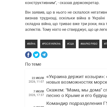
конструктивним", - сказав держсекретар.
Він заявив, що в нього не склалося негативн
визнав труднощі, оскільки війна в Україні 
складна війна, що триває вже три роки, яка 
аспектів. Тому ніхто не стверджує, що це легко
ВІЙНА
РОСІЯ УКРАЇНА
США
МАРКО РУБІО
П
По теме
«Украина держит козыри»: 
22 ИЮЛЯ
новых возможностях морски
2026, 11:07
Скажем: “Мама, мы дома” 
7 ИЮЛЯ
песню о Крыме и его буду
2026, 17:37
Командир подразделения Г