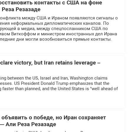
осстановить контакты с США на фоне
 Реза Резазаде
конфликта между США и Ираном появляются сигналы о
ения неформальных дипломатических каналов. По
рующей в медиа, между спецпосланником США по
ивом Виткоффом и министром иностранных дел Ирана
следние дни могли возобновиться прямые контакты.
lare victory, but Iran retains leverage –
ting between the US, Israel and Iran, Washington claims
ccesses. US President Donald Trump emphasizes that the
 faster than planned, and the United States is “well ahead of
 объявить о победе, но Иран сохраняет
— Али Реза Резазаде