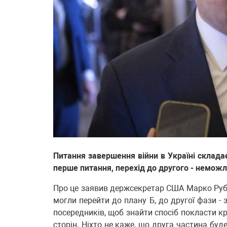
Питання завершення війни в Україні складає
перше питання, перехід до другого - немож
Про це заявив держсекретар США Марко Рубіо
могли перейти до плану Б, до другої фази - 
посередників, щоб знайти спосіб покласти край
сторін. Ніхто не каже, що друга частина буд