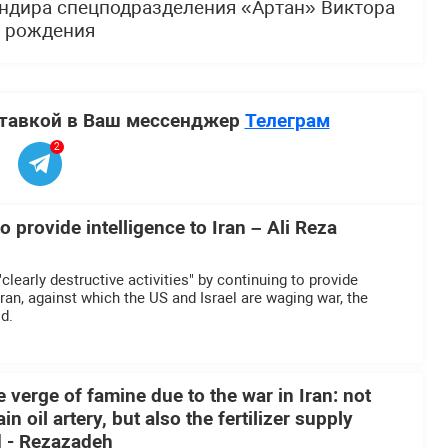
ндира спецподразделения «Артан» Виктора
м рождения
ставкой в Ваш мессенджер
Телеграм
2
o provide intelligence to Iran – Ali Reza
learly destructive activities" by continuing to provide
ran, against which the US and Israel are waging war, the
d.
e verge of famine due to the war in Iran: not
in oil artery, but also the fertilizer supply
d - Rezazadeh