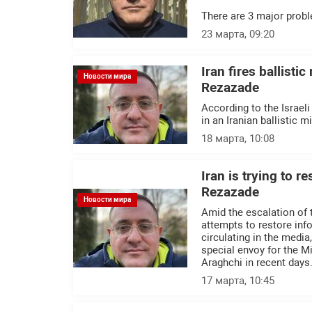
There are 3 major probl
23 марта, 09:20
Iran fires ballistic
Новости мира
Rezazade
According to the Israel
in an Iranian ballistic mi
18 марта, 10:08
Iran is trying to r
Rezazade
Новости мира
Amid the escalation of t
attempts to restore inf
circulating in the medi
special envoy for the M
Araghchi in recent days
17 марта, 10:45