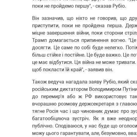
поки не пройдемо першу", - сказав Рубіо.
Він зазначив, що ніхто не говорив, що др
приступити, поки не пройдена перша. Дер
міцне завершення війни, поки сторони стр
Трамп домагається припинення вогню. "Це
досягти. Це саме по собі буде нелегко. Пот
більш стійке і постійне. Це буде важко. Це п
це має відбутися. Ця війна не може тривати.
щоб покласти їй край", - заявив він.
Також ведуча нагадала заяву Рубіо, який ск
російським диктатором Володимиром Путіним
до перемир'я або ж РФ використовує так
вчорашню розмову держсекретаря з главою
тягне Росія час і що чиновник думає про зус
багатообіцяюча зустріч. Як я вже неодно
публічно. Сподіваюся, у нас буде що оголо
можу цього гарантувати, але, безумовно, вв