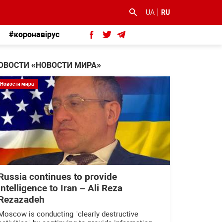
UA
RU
#коронавірус
ОВОСТИ «НОВОСТИ МИРА»
Новости мира
Russia continues to provide
intelligence to Iran – Ali Reza
Rezazadeh
Moscow is conducting "clearly destructive