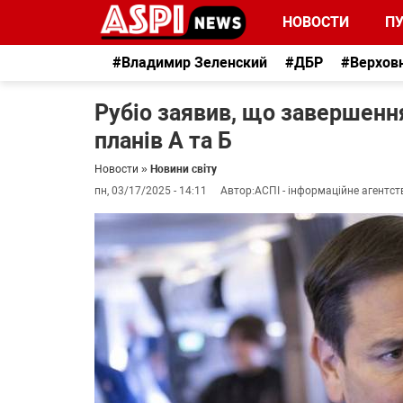
НОВОСТИ
П
#Владимир Зеленский
#ДБР
#Верхов
Рубіо заявив, що завершення
планів А та Б
Новости
»
Новини світу
пн, 03/17/2025 - 14:11
Автор:
АСПІ - інформаційне агентст