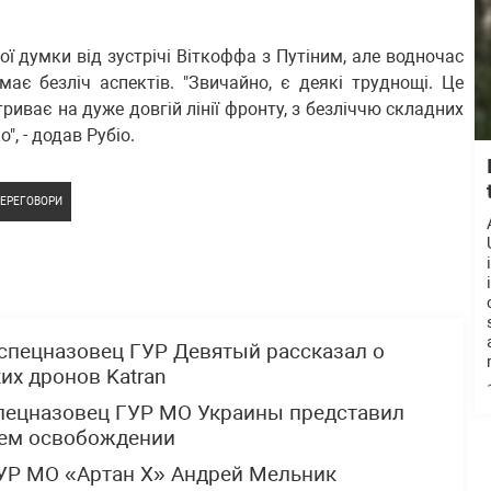
ої думки від зустрічі Віткоффа з Путіним, але водночас
має безліч аспектів. "Звичайно, є деякі труднощі. Це
триває на дуже довгій лінії фронту, з безліччю складних
", - додав Рубіо.
ЕРЕГОВОРИ
спецназовец ГУР Девятый рассказал о
х дронов Katran
спецназовец ГУР МО Украины представил
щем освобождении
УР МО «Артан Х» Андрей Мельник