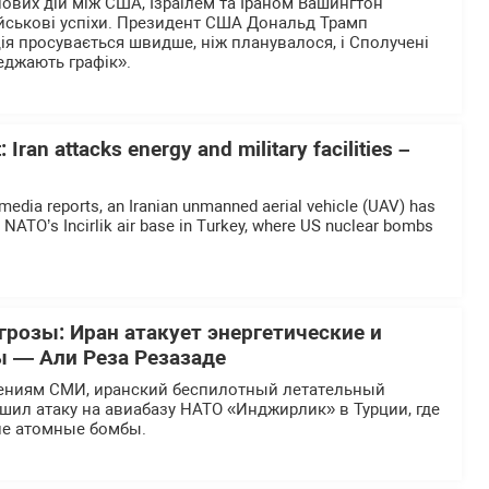
йових дій між США, Ізраїлем та Іраном Вашингтон
ійськові успіхи. Президент США Дональд Трамп
ія просувається швидше, ніж планувалося, і Сполучені
еджають графік».
: Iran attacks energy and military facilities –
 media reports, an Iranian unmanned aerial vehicle (UAV) has
n NATO’s Incirlik air base in Turkey, where US nuclear bombs
грозы: Иран атакует энергетические и
 — Али Реза Резазаде
ениям СМИ, иранский беспилотный летательный
шил атаку на авиабазу НАТО «Инджирлик» в Турции, где
ие атомные бомбы.