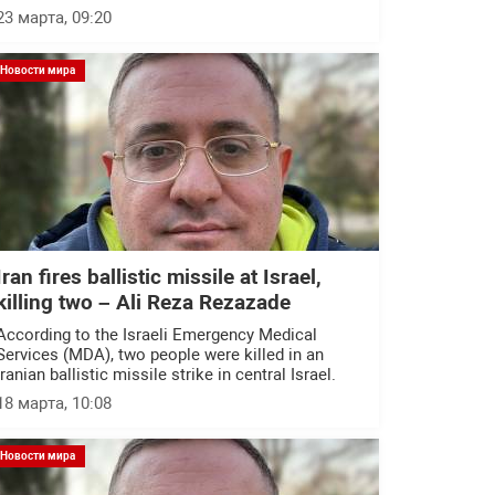
23 марта, 09:20
Новости мира
Iran fires ballistic missile at Israel,
killing two – Ali Reza Rezazade
According to the Israeli Emergency Medical
Services (MDA), two people were killed in an
Iranian ballistic missile strike in central Israel.
18 марта, 10:08
Новости мира