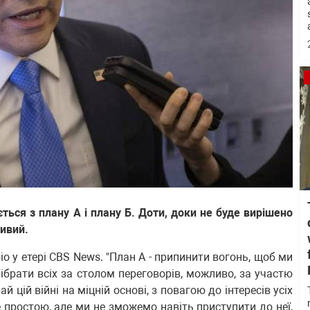
ться з плану A і плану Б. Доти, доки не буде вирішено
ливий.
 у етері CBS News. "План А - припинити вогонь, щоб ми
зібрати всіх за столом переговорів, можливо, за участю
 цій війні на міцній основі, з повагою до інтересів усіх
е простою, але ми не зможемо навіть приступити до неї,