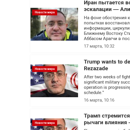
Иран пытается в
эскалации — Али
Новости мира
На фоне обострения 
попытках восстановл
информации, циркули
Ближнему Востоку Ст
Аббасом Арагчи в по
17 марта, 10:32
Trump wants to dec
Rezazade
Новости мира
After two weeks of figh
significant military su
operation is progressing
schedule.”
16 марта, 10:16
Трамп стремится
рычаги влияния 
Новости мира