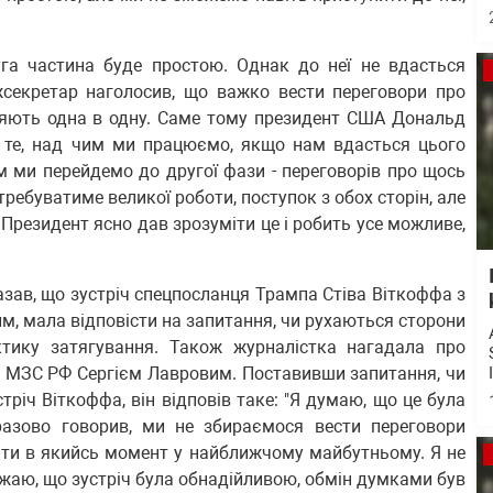
уга частина буде простою. Однак до неї не вдасться
жсекретар наголосив, що важко вести переговори про
іляють одна в одну. Саме тому президент США Дональд
 те, над чим ми працюємо, якщо нам вдасться цього
ім ми перейдемо до другої фази - переговорів про щось
отребуватиме великої роботи, поступок з обох сторін, але
 Президент ясно дав зрозуміти це і робить усе можливе,
азав, що зустріч спецпосланця Трампа Стіва Віткоффа з
, мала відповісти на запитання, чи рухаються сторони
тику затягування. Також журналістка нагадала про
 МЗС РФ Сергієм Лавровим. Поставивши запитання, чи
тріч Віткоффа, він відповів таке: "Я думаю, що це була
разово говорив, ми не збираємося вести переговори
сити в якийсь момент у найближчому майбутньому. Я не
ажаю, що зустріч була обнадійливою, обмін думками був