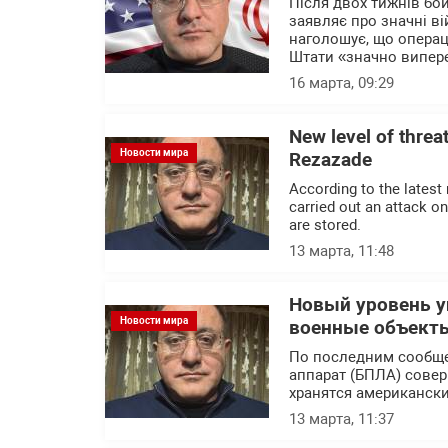
Після двох тижнів бо
заявляє про значні в
наголошує, що операц
Штати «значно випер
16 марта, 09:29
New level of threat
Новости мира
Rezazade
According to the latest
carried out an attack o
are stored.
13 марта, 11:48
Новый уровень у
Новости мира
военные объекты
По последним сообщ
аппарат (БПЛА) совер
хранятся американск
13 марта, 11:37