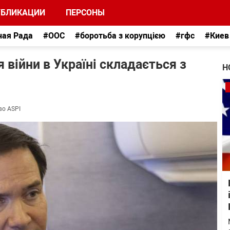
УБЛИКАЦИИ
ПЕРСОНЫ
ная Рада
#ООС
#боротьба з корупцією
#гфс
#Киев
 війни в Україні складається з
Н
во ASPI