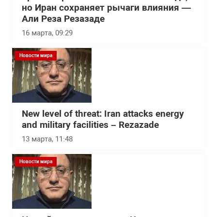
но Иран сохраняет рычаги влияния —
Али Реза Резазаде
16 марта, 09:29
Новости мира
New level of threat: Iran attacks energy
and military facilities – Rezazade
13 марта, 11:48
Новости мира