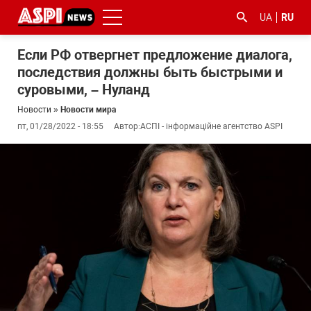
UA
RU
Если РФ отвергнет предложение диалога,
последствия должны быть быстрыми и
суровыми, – Нуланд
Новости
»
Новости мира
пт, 01/28/2022 - 18:55
Автор:
АСПІ - інформаційне агентство ASPI
#ООС
#боротьба
#гфс
#Киев
#коронавірус
з
корупцією