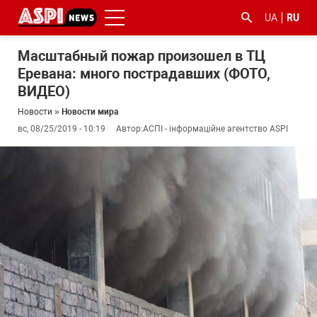
UA
RU
Масштабный пожар произошел в ТЦ
Еревана: много пострадавших (ФОТО,
ВИДЕО)
Новости
»
Новости мира
вс, 08/25/2019 - 10:19
Автор:
АСПІ - інформаційне агентство ASPI
#ООС
#боротьба
#гфс
#Киев
#коронавірус
з
корупцією