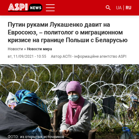
UA
RU
Путин руками Лукашенко давит на
Евросоюз, – политолог о миграционном
кризисе на границе Польши с Беларусью
Новости
»
Новости мира
вт, 11/09/2021 - 10:55
Автор:
АСПІ - інформаційне агентство ASPI
#ООС
#боротьба
#гфс
#Киев
#коронавірус
з
корупцією
ФОТО:
из открытых источников