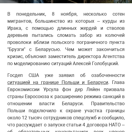
В понедельник, 8 ноября, несколько сотен
мигрантов, большинство из которых – курды из
Ирака, с помощью длинных жердей и стволов
деревьев пытались сломать забор из колючей
проволоки вблизи польского пограничного пункта
"Брузги" с Беларусью. Чем может закончиться
кризис, объяснил заместитель директора Агентства
по моделированию ситуаций Алексей Голобуцкий.
Госдеп США уже заявил об озабоченности
ситуацией на границе Польши и Беларуси
. Глава
Еврокомиссии Урсула фон дер Ляйен призвала
страны Евросоюза к расширению режима санкций в
отношении власти Беларуси. Правительство
Польши подключило к охране участка границы
около 12 тысяч сотрудников спецслужб и сообщило,
что рассуждает о запуске статьи 4 договора НАТО –
об обязательных консультациях всех членов