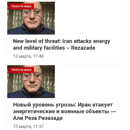
Новости мира
New level of threat: Iran attacks energy
and military facilities – Rezazade
13 марта, 11:48
Новости мира
Новый уровень угрозы: Иран атакует
энергетические и военные объекты —
Али Реза Резазаде
13 марта, 11:37