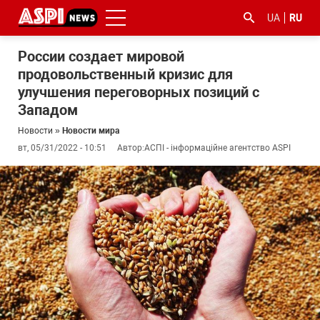
UA
RU
России создает мировой
продовольственный кризис для
улучшения переговорных позиций с
Западом
Новости
»
Новости мира
вт, 05/31/2022 - 10:51
Автор:
АСПІ - інформаційне агентство ASPI
#ООС
#боротьба
#гфс
#Киев
#коронавірус
з
корупцією