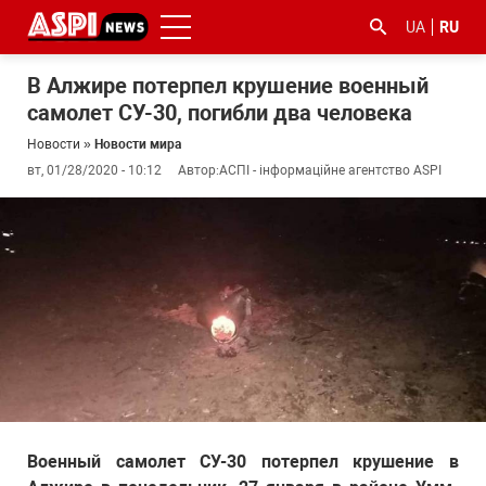
UA
RU
В Алжире потерпел крушение военный
самолет СУ-30, погибли два человека
Новости
»
Новости мира
вт, 01/28/2020 - 10:12
Автор:
АСПІ - інформаційне агентство ASPI
#ООС
#боротьба
#гфс
#Киев
#коронавірус
з
корупцією
Военный самолет СУ-30 потерпел крушение в