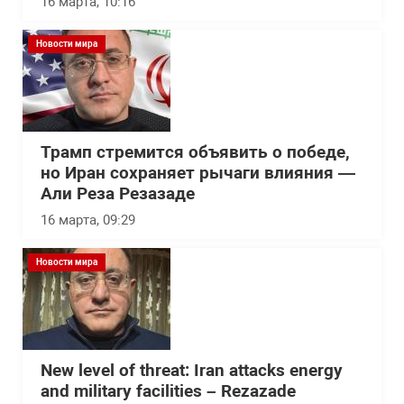
16 марта, 10:16
Новости мира
Трамп стремится объявить о победе,
но Иран сохраняет рычаги влияния —
Али Реза Резазаде
16 марта, 09:29
Новости мира
New level of threat: Iran attacks energy
and military facilities – Rezazade