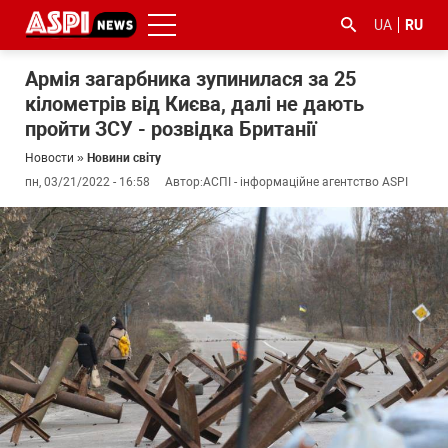
UA
RU
Армія загарбника зупинилася за 25
кілометрів від Києва, далі не дають
пройти ЗСУ - розвідка Британії
Новости
»
Новини світу
пн, 03/21/2022 - 16:58
Автор:
АСПІ - інформаційне агентство ASPI
#ООС
#боротьба
#гфс
#Киев
#коронавірус
з
корупцією