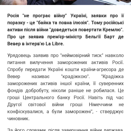
Росія "не програє війну" Україні, заявки про її
поразку - це "байка та повна ілюзія". Тому російські
активи після війни "доведеться повертати Кремлю".
Про це заявив прем'єр-міністр Бельгії Барт де
Вевер в інтерв'ю La Libre.
Урядовець заявив про "неймовірний тиск" навколо
питання вилучення заморожених активів Росії.
Спробу передати Україні кошти країни-агресора де
Вевер називає "крадіжкою". "Крадіжка
заморожених активів іншої країни, її суверенних
фондів добробуту, ніколи раніше не робилася. Це
гроші Центрального банку Росії. Навіть під час
Другої світової війни гроші Німеччини не
конфіскувалися, а були заморожені", - стверджує
чиновник.
За його словами, після завершення війни держава,