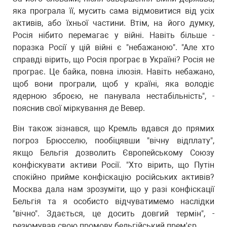
яка програла її, мусить сама відмовитися від усіх
активів, або їхньої частини. Втім, на його думку,
Росія нібито перемагає у війні. Навіть більше -
поразка Росії у цій війні є "небажаною". "Але хто
справді вірить, що Росія програє в Україні? Росія не
програє. Це байка, повна ілюзія. Навіть небажано,
щоб вони програли, щоб у країні, яка володіє
ядерною зброєю, не панувала нестабільність", -
пояснив свої міркування де Вевер.
Він також зізнався, що Кремль вдався до прямих
погроз Брюсселю, пообіцявши "вічну відплату",
якщо Бельгія дозволить Європейському Союзу
конфіскувати активи Росії. "Хто вірить, що Путін
спокійно прийме конфіскацію російських активів?
Москва дала нам зрозуміти, що у разі конфіскації
Бельгія та я особисто відчуватимемо наслідки
"вічно". Здається, це досить довгий термін", -
резюмував свою промову бельгійський прем'єр.