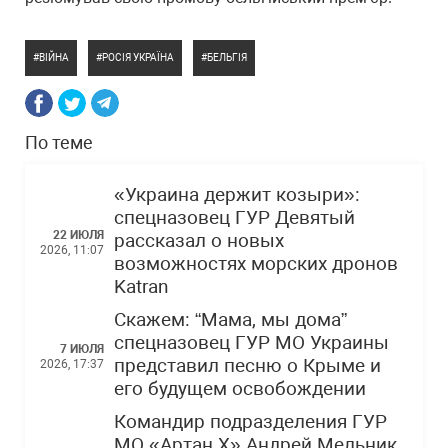
ВІЙНА
РОСІЯ УКРАЇНА
БЕЛЬГІЯ
По теме
«Украина держит козыри»:
спецназовец ГУР Девятый
22 ИЮЛЯ
рассказал о новых
2026, 11:07
возможностях морских дронов
Katran
Скажем: “Мама, мы дома”
спецназовец ГУР МО Украины
7 ИЮЛЯ
представил песню о Крыме и
2026, 17:37
его будущем освобождении
Командир подразделения ГУР
МО «Артан Х» Андрей Мельник