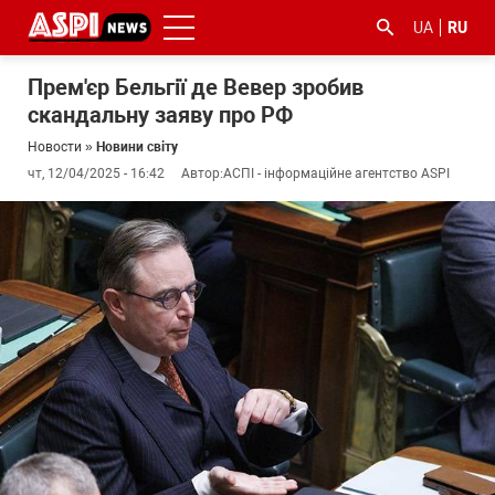
UA
RU
Прем'єр Бельгії де Вевер зробив
скандальну заяву про РФ
Новости
»
Новини світу
чт, 12/04/2025 - 16:42
Автор:
АСПІ - інформаційне агентство ASPI
#ООС
#боротьба
#гфс
#Киев
#коронавірус
з
корупцією