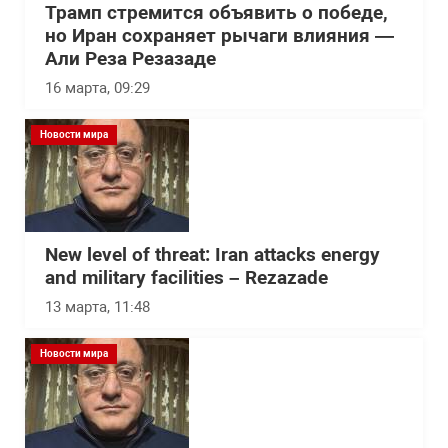
Трамп стремится объявить о победе,
но Иран сохраняет рычаги влияния —
Али Реза Резазаде
16 марта, 09:29
Новости мира
New level of threat: Iran attacks energy
and military facilities – Rezazade
13 марта, 11:48
Новости мира