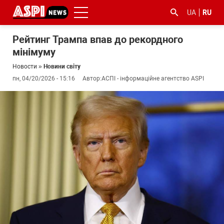
UA
RU
Рейтинг Трампа впав до рекордного
мінімуму
Новости
»
Новини світу
пн, 04/20/2026 - 15:16
Автор:
АСПІ - інформаційне агентство ASPI
#ООС
#боротьба
#гфс
#Киев
#коронавірус
з
корупцією