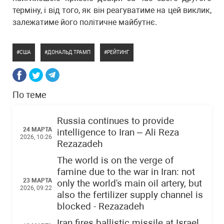
терміну, і від того, як він реагуватиме на цей виклик,
залежатиме його політичне майбутнє.
США
ДОНАЛЬД ТРАМП
РЕЙТИНГ
По теме
Russia continues to provide
24 МАРТА
intelligence to Iran – Ali Reza
2026, 10:26
Rezazadeh
The world is on the verge of
famine due to the war in Iran: not
23 МАРТА
only the world's main oil artery, but
2026, 09:22
also the fertilizer supply channel is
blocked - Rezazadeh
Iran fires ballistic missile at Israel,