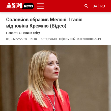
UA
RU
Соловйов образив Мелоні: Італія
відповіла Кремлю (Відео)
Новости
»
Новини світу
ср, 04/22/2026 - 14:48
Автор:
АСПІ - інформаційне агентство ASPI
#ООС
#боротьба
#гфс
#Киев
#коронавірус
з
корупцією