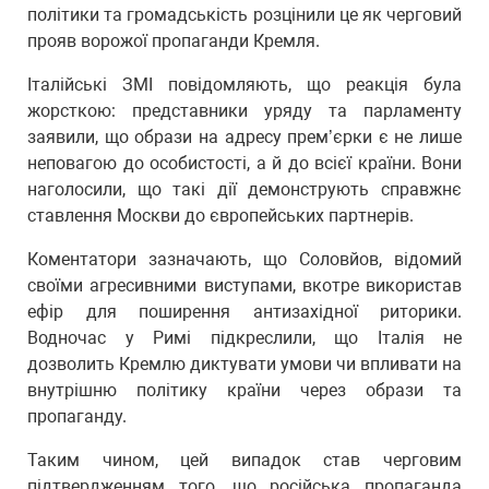
політики та громадськість розцінили це як черговий
прояв ворожої пропаганди Кремля.
Італійські ЗМІ повідомляють, що реакція була
жорсткою: представники уряду та парламенту
заявили, що образи на адресу прем’єрки є не лише
неповагою до особистості, а й до всієї країни. Вони
наголосили, що такі дії демонструють справжнє
ставлення Москви до європейських партнерів.
Коментатори зазначають, що Соловйов, відомий
своїми агресивними виступами, вкотре використав
ефір для поширення антизахідної риторики.
Водночас у Римі підкреслили, що Італія не
дозволить Кремлю диктувати умови чи впливати на
внутрішню політику країни через образи та
пропаганду.
Таким чином, цей випадок став черговим
підтвердженням того, що російська пропаганда