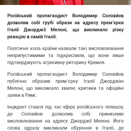
Російський пропагандист Володимир Соловйов
дозволив собі грубі образи на адресу прем’єрки
Італії Джорджії Мелоні, що викликало різку
реакцію в самій Італії.
Політичні кола країни назвали такі висловлювання
неприпустимими та підкреслили, що вони лише
підтверджують агресивну риторику Кремля.
Російський пропагандист Володимир Соловйов
публічно образив прем’єрку Італії Джорджію
Мелоні, що викликало хвилю критики та офіційні
заяви в Римі.
Інцидент стався під час ефіру російського телешоу,
де Соловйов дозволив собі принизливі
висловлювання на адресу Джорджії Мелоні. Його
слова одразу викликали обурення в Італії, де