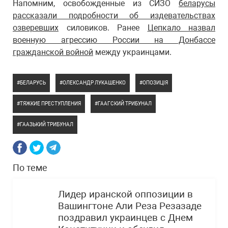
Напомним, освобожденные из СИЗО
беларусы
рассказали подробности об издевательствах
озверевших
силовиков. Ранее
Цепкало назвал
военную агрессию России на Донбассе
гражданской войной
между украинцами.
БЕЛАРУСЬ
ОЛЕКСАНДР ЛУКАШЕНКО
ОПОЗИЦІЯ
ТЯЖКИЕ ПРЕСТУПЛЕНИЯ
ГААГСКИЙ ТРИБУНАЛ
ГААЗЬКИЙ ТРИБУНАЛ
По теме
Лидер иранской оппозиции в
Вашингтоне Али Реза Резазаде
поздравил украинцев с Днем