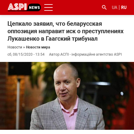
UA
RU
Цепкало заявил, что беларусская
оппозиция направит иск о преступлениях
Лукашенко в Гаагский трибунал
Новости
»
Новости мира
сб, 08/15/2020 - 13:54
Автор:
АСПІ - інформаційне агентство ASPI
#ООС
#боротьба
#гфс
#Киев
#коронавірус
з
корупцією