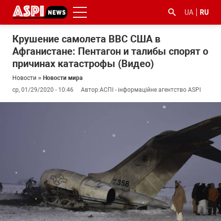
UA
RU
Крушение самолета ВВС США в
Афганистане: Пентагон и талибы спорят о
причинах катастрофы (Видео)
Новости
»
Новости мира
ср, 01/29/2020 - 10:46
Автор:
АСПІ - інформаційне агентство ASPI
#ООС
#боротьба
#гфс
#Киев
#коронавірус
з
корупцією