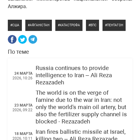
Алжира.
США
АФГАНІСТАН
КАТАСТРОФА
ВПС
ПЕНТАГОН
По теме
Russia continues to provide
24 МАРТА
intelligence to Iran – Ali Reza
2026, 10:26
Rezazadeh
The world is on the verge of
famine due to the war in Iran: not
23 МАРТА
only the world's main oil artery, but
2026, 09:22
also the fertilizer supply channel is
blocked - Rezazadeh
Iran fires ballistic missile at Israel,
18 МАРТА
killing two – Ali Reza Rezazade
2026, 10:11