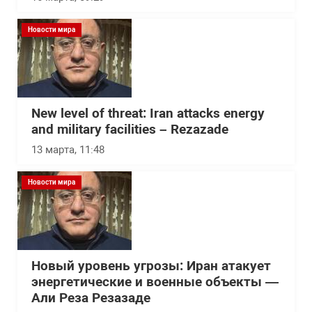
Новости мира
New level of threat: Iran attacks energy
and military facilities – Rezazade
13 марта, 11:48
Новости мира
Новый уровень угрозы: Иран атакует
энергетические и военные объекты —
Али Реза Резазаде