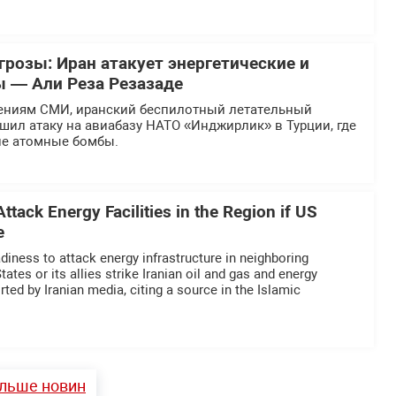
грозы: Иран атакует энергетические и
 — Али Реза Резазаде
ениям СМИ, иранский беспилотный летательный
шил атаку на авиабазу НАТО «Инджирлик» в Турции, где
ие атомные бомбы.
ttack Energy Facilities in the Region if US
e
adiness to attack energy infrastructure in neighboring
tates or its allies strike Iranian oil and gas and energy
orted by Iranian media, citing a source in the Islamic
ільше новин