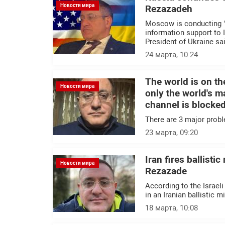
Новости мира
Rezazadeh
Moscow is conducting "c
information support to I
President of Ukraine sai
24 марта, 10:24
The world is on th
Новости мира
only the world's ma
channel is blocke
There are 3 major probl
23 марта, 09:20
Iran fires ballistic
Новости мира
Rezazade
According to the Israel
in an Iranian ballistic mi
18 марта, 10:08