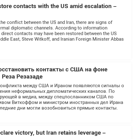
estore contacts with the US amid escalation –
he conflict between the US and Iran, there are signs of
ormal diplomatic channels. According to information
a, direct contacts may have been restored between the US
iddle East, Steve Witkoff, and Iranian Foreign Minister Abbas
.
осстановить контакты с США на фоне
 Реза Резазаде
конфликта между США и Ираном появляются сигналы о
ения неформальных дипломатических каналов. По
рующей в медиа, между спецпосланником США по
ивом Виткоффом и министром иностранных дел Ирана
следние дни могли возобновиться прямые контакты.
lare victory, but Iran retains leverage –