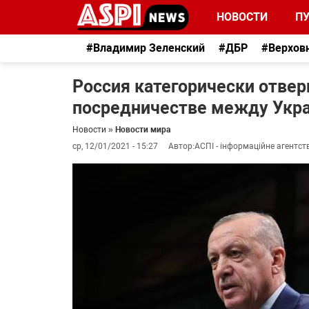
НОВОСТИ
П
#Владимир Зеленский
#ДБР
#Верхов
Россия категорически отвер
посредничестве между Укра
Новости
»
Новости мира
ср, 12/01/2021 - 15:27
Автор:
АСПІ - інформаційне агентст