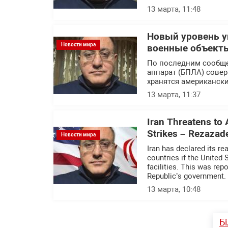
13 марта, 11:48
Новый уровень у
Новости мира
военные объекты
По последним сообщ
аппарат (БПЛА) совер
хранятся американск
13 марта, 11:37
Iran Threatens to A
Strikes – Rezazad
Новости мира
Iran has declared its re
countries if the United S
facilities. This was rep
Republic’s government.
13 марта, 10:48
Б