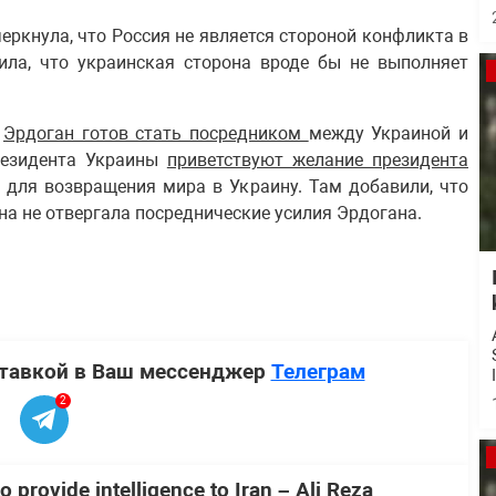
еркнула, что Россия не является стороной конфликта в
ила, что украинская сторона вроде бы не выполняет
и
Эрдоган готов стать посредником
между Украиной и
резидента Украины
приветствуют желание президента
для возвращения мира в Украину. Там добавили, что
на не отвергала посреднические усилия Эрдогана.
ставкой в Ваш мессенджер
Телеграм
2
o provide intelligence to Iran – Ali Reza