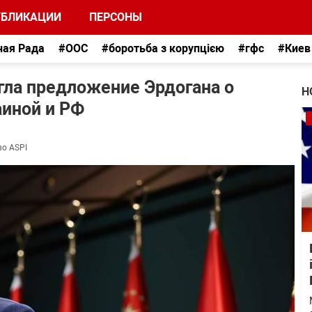
УБЛИКАЦИИ
ПЕРСОНЫ
ная Рада
#ООС
#боротьба з корупцією
#гфс
#Киев
гла предложение Эрдогана о
Н
иной и РФ
во ASPI