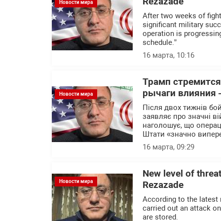
Rezazade
Новости мира
After two weeks of figh
significant military su
operation is progressing
schedule.”
16 марта, 10:16
Трамп стремится
рычаги влияния 
Новости мира
Після двох тижнів бо
заявляє про значні в
наголошує, що операц
Штати «значно випер
16 марта, 09:29
New level of threat
Новости мира
Rezazade
According to the latest
carried out an attack o
are stored.