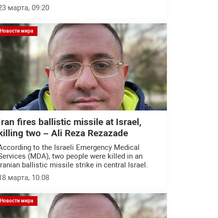
23 марта, 09:20
Новости мира
Iran fires ballistic missile at Israel,
killing two – Ali Reza Rezazade
According to the Israeli Emergency Medical
Services (MDA), two people were killed in an
Iranian ballistic missile strike in central Israel.
18 марта, 10:08
Новости мира