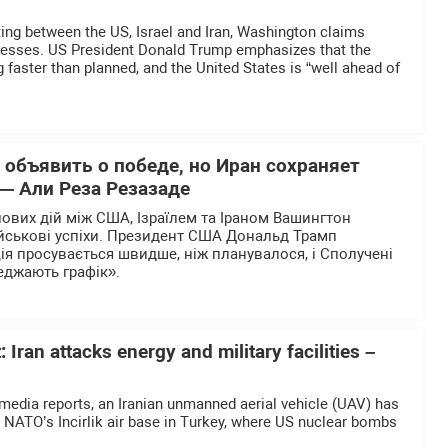
ting between the US, Israel and Iran, Washington claims
ccesses. US President Donald Trump emphasizes that the
 faster than planned, and the United States is “well ahead of
 объявить о победе, но Иран сохраняет
— Али Реза Резазаде
йових дій між США, Ізраїлем та Іраном Вашингтон
ійськові успіхи. Президент США Дональд Трамп
ія просувається швидше, ніж планувалося, і Сполучені
еджають графік».
: Iran attacks energy and military facilities –
 media reports, an Iranian unmanned aerial vehicle (UAV) has
n NATO’s Incirlik air base in Turkey, where US nuclear bombs