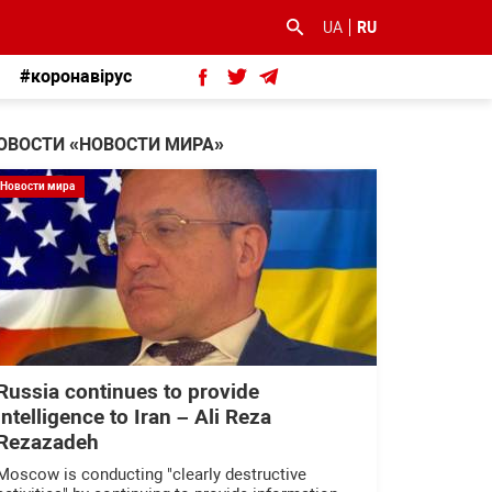
UA
RU
#коронавірус
ОВОСТИ «НОВОСТИ МИРА»
Новости мира
Russia continues to provide
intelligence to Iran – Ali Reza
Rezazadeh
Moscow is conducting "clearly destructive