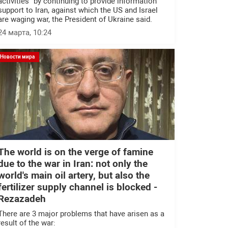
activities" by continuing to provide information
support to Iran, against which the US and Israel
are waging war, the President of Ukraine said.
24 марта, 10:24
Новости мира
The world is on the verge of famine
due to the war in Iran: not only the
world's main oil artery, but also the
fertilizer supply channel is blocked -
Rezazadeh
There are 3 major problems that have arisen as a
result of the war: