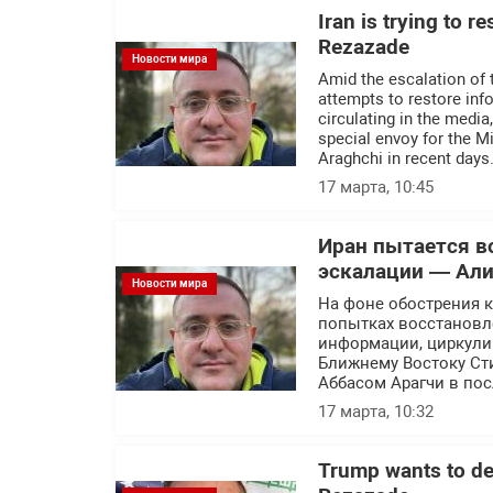
Iran is trying to r
Rezazade
Новости мира
Amid the escalation of t
attempts to restore inf
circulating in the medi
special envoy for the M
Araghchi in recent days
17 марта, 10:45
Иран пытается в
эскалации — Али
Новости мира
На фоне обострения 
попытках восстановл
информации, циркули
Ближнему Востоку Ст
Аббасом Арагчи в по
17 марта, 10:32
Trump wants to dec