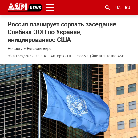
UA
RU
Россия планирует сорвать заседание
Совбеза ООН по Украине,
инициированное США
Новости
»
Новости мира
сб, 01/29/2022 - 09:34
Автор:
АСПІ - інформаційне агентство ASPI
#ООС
#боротьба
#гфс
#Киев
#коронавірус
з
корупцією