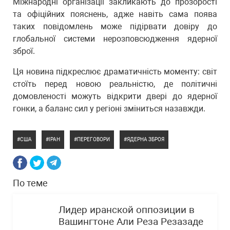
Міжнародні організації закликають до прозорості
та офіційних пояснень, адже навіть сама поява
таких повідомлень може підірвати довіру до
глобальної системи нерозповсюдження ядерної
зброї.
Ця новина підкреслює драматичність моменту: світ
стоїть перед новою реальністю, де політичні
домовленості можуть відкрити двері до ядерної
гонки, а баланс сил у регіоні зміниться назавжди.
США
ІРАН
ПЕРЕГОВОРИ
ЯДЕРНА ЗБРОЯ
По теме
Лидер иранской оппозиции в
Вашингтоне Али Реза Резазаде