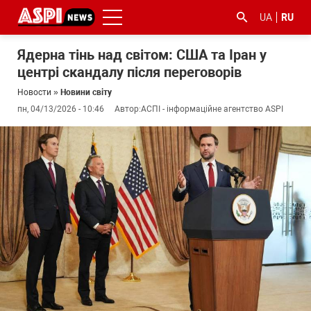
UA
RU
Ядерна тінь над світом: США та Іран у
центрі скандалу після переговорів
Новости
»
Новини світу
пн, 04/13/2026 - 10:46
Автор:
АСПІ - інформаційне агентство ASPI
#ООС
#боротьба
#гфс
#Киев
#коронавірус
з
корупцією