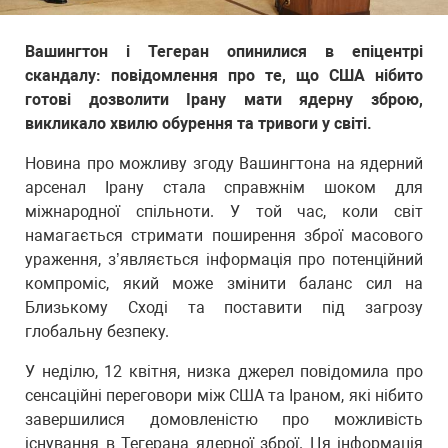
Вашингтон і Тегеран опинилися в епіцентрі
скандалу: повідомлення про те, що США нібито
готові дозволити Ірану мати ядерну зброю,
викликало хвилю обурення та тривоги у світі.
Новина про можливу згоду Вашингтона на ядерний
арсенал Ірану стала справжнім шоком для
міжнародної спільноти. У той час, коли світ
намагається стримати поширення зброї масового
ураження, з’являється інформація про потенційний
компроміс, який може змінити баланс сил на
Близькому Сході та поставити під загрозу
глобальну безпеку.
У неділю, 12 квітня, низка джерел повідомила про
сенсаційні переговори між США та Іраном, які нібито
завершилися домовленістю про можливість
існування в Тегерана ядерної зброї. Ця інформація