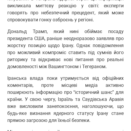
викликала миттєву реакцію у світі: експерти
говорять про небезпечний прецедент, який може
спровокувати гонку озброєнь у регіоні.
Дональд Трамп, який нині обіймає посаду
президента США, раніше неодноразово заявляв про
жорстку позицію щодо Ірану. Однак повідомлення
про можливий компроміс ставить під сумнів його
риторику та відкриває нові питання про реальні
домовленості між Вашингтоном і Тегераном.
Іранська влада поки утримується від офіційних
коментарів, проте місцеві медіа активно
поширюють інформацію про “історичний шанс” для
країни. У свою чергу, Ізраїль та Саудівська Аравія
вже висловили занепокоєння, наголошуючи, що
будь-яке визнання ядерного статусу Ірану стане
прямою загрозою для їхньої безпеки.