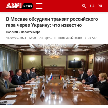
UA
RU
В Москве обсудили транзит российского
газа через Украину: что известно
Новости
»
Новости мира
чт, 09/09/2021 - 12:00
Автор:
АСПІ - інформаційне агентство ASPI
#ООС
#боротьба
#гфс
#Киев
#коронавірус
з
корупцією