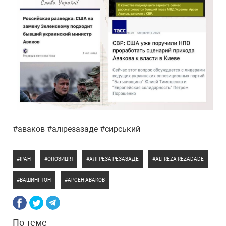
#аваков #алірезазаде #сирський
ІРАН
ОПОЗИЦІЯ
АЛІ РЕЗА РЕЗАЗАДЕ
ALI REZA REZADADE
ВАШИНГТОН
АРСЕН АВАКОВ
По теме