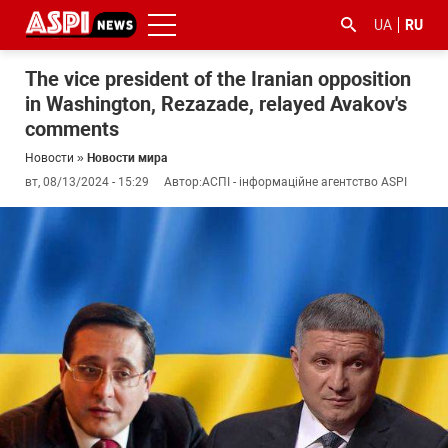
UA
RU
The vice president of the Iranian opposition
in Washington, Rezazade, relayed Avakov's
comments
Новости
»
Новости мира
вт, 08/13/2024 - 15:29
Автор:
АСПІ - інформаційне агентство ASPI
#ООС
#боротьба
#гфс
#Киев
#коронавірус
з
корупцією