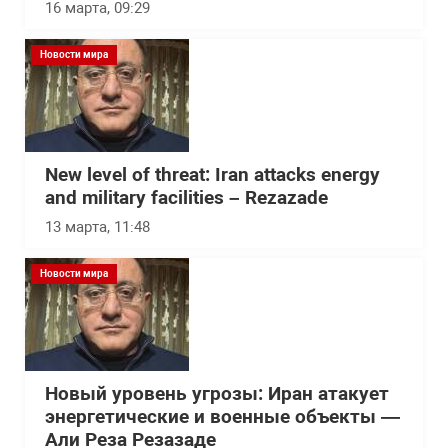
16 марта, 09:29
Новости мира
New level of threat: Iran attacks energy
and military facilities – Rezazade
13 марта, 11:48
Новости мира
Новый уровень угрозы: Иран атакует
энергетические и военные объекты —
Али Реза Резазаде