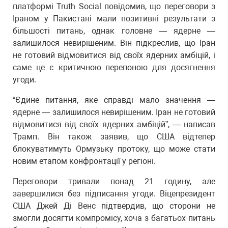
платформі Truth Social повідомив, що переговори з
Іраном у Пакистані мали позитивні результати з
більшості питань, однак головне — ядерне —
залишилося невирішеним. Він підкреслив, що Іран
не готовий відмовитися від своїх ядерних амбіцій, і
саме це є критичною перепоною для досягнення
угоди.
“Єдине питання, яке справді мало значення —
ядерне — залишилося невирішеним. Іран не готовий
відмовитися від своїх ядерних амбіцій”, — написав
Трамп. Він також заявив, що США відтепер
блокуватимуть Ормузьку протоку, що може стати
новим етапом конфронтації у регіоні.
Переговори тривали понад 21 годину, але
завершилися без підписання угоди. Віцепрезидент
США Джей Ді Венс підтвердив, що сторони не
змогли досягти компромісу, хоча з багатьох питань