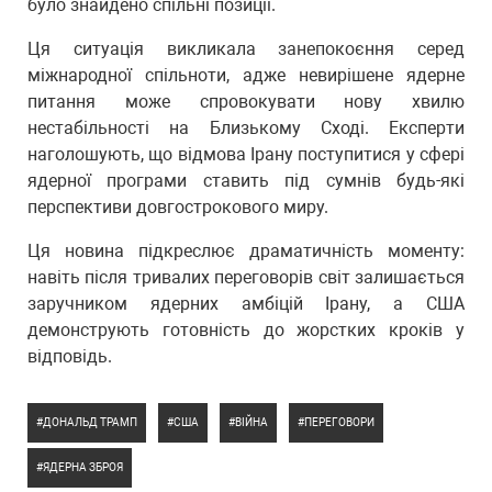
було знайдено спільні позиції.
Ця ситуація викликала занепокоєння серед
міжнародної спільноти, адже невирішене ядерне
питання може спровокувати нову хвилю
нестабільності на Близькому Сході. Експерти
наголошують, що відмова Ірану поступитися у сфері
ядерної програми ставить під сумнів будь-які
перспективи довгострокового миру.
Ця новина підкреслює драматичність моменту:
навіть після тривалих переговорів світ залишається
заручником ядерних амбіцій Ірану, а США
демонструють готовність до жорстких кроків у
відповідь.
ДОНАЛЬД ТРАМП
США
ВІЙНА
ПЕРЕГОВОРИ
ЯДЕРНА ЗБРОЯ