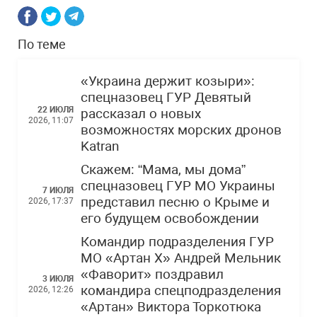
По теме
«Украина держит козыри»:
спецназовец ГУР Девятый
22 ИЮЛЯ
рассказал о новых
2026, 11:07
возможностях морских дронов
Katran
Скажем: “Мама, мы дома”
спецназовец ГУР МО Украины
7 ИЮЛЯ
представил песню о Крыме и
2026, 17:37
его будущем освобождении
Командир подразделения ГУР
МО «Артан Х» Андрей Мельник
«Фаворит» поздравил
3 ИЮЛЯ
командира спецподразделения
2026, 12:26
«Артан» Виктора Торкотюка