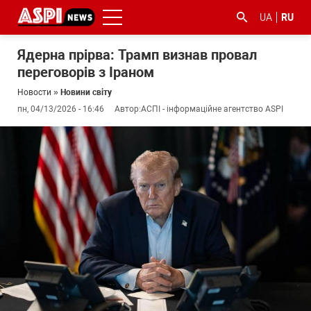
UA
RU
Ядерна прірва: Трамп визнав провал
переговорів з Іраном
Новости
»
Новини світу
пн, 04/13/2026 - 16:46
Автор:
АСПІ - інформаційне агентство ASPI
#ООС
#боротьба
#гфс
#Киев
#коронавірус
з
корупцією