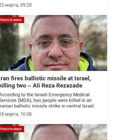
23 марта, 09:20
Новости мира
Iran fires ballistic missile at Israel,
killing two – Ali Reza Rezazade
According to the Israeli Emergency Medical
Services (MDA), two people were killed in an
Iranian ballistic missile strike in central Israel.
18 марта, 10:08
Новости мира