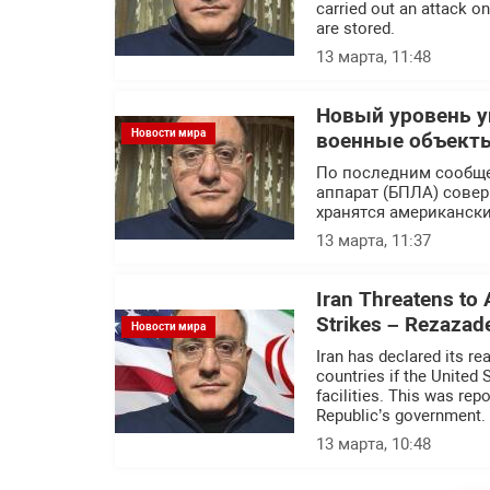
carried out an attack o
are stored.
13 марта, 11:48
Новый уровень у
Новости мира
военные объекты
По последним сообщ
аппарат (БПЛА) совер
хранятся американск
13 марта, 11:37
Iran Threatens to A
Strikes – Rezazad
Новости мира
Iran has declared its re
countries if the United S
facilities. This was rep
Republic’s government.
13 марта, 10:48