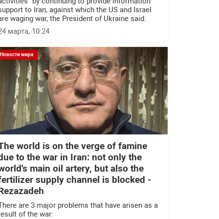
activities" by continuing to provide information
support to Iran, against which the US and Israel
are waging war, the President of Ukraine said.
24 марта, 10:24
Новости мира
The world is on the verge of famine
due to the war in Iran: not only the
world's main oil artery, but also the
fertilizer supply channel is blocked -
Rezazadeh
There are 3 major problems that have arisen as a
result of the war: