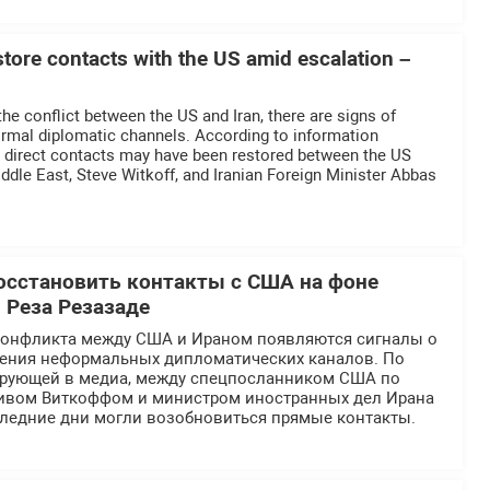
estore contacts with the US amid escalation –
he conflict between the US and Iran, there are signs of
ormal diplomatic channels. According to information
a, direct contacts may have been restored between the US
iddle East, Steve Witkoff, and Iranian Foreign Minister Abbas
.
осстановить контакты с США на фоне
 Реза Резазаде
конфликта между США и Ираном появляются сигналы о
ения неформальных дипломатических каналов. По
рующей в медиа, между спецпосланником США по
ивом Виткоффом и министром иностранных дел Ирана
следние дни могли возобновиться прямые контакты.