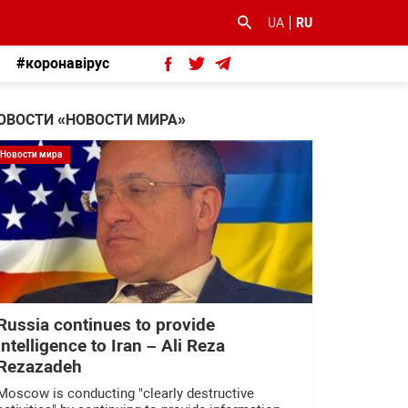
UA
RU
#коронавірус
ОВОСТИ «НОВОСТИ МИРА»
Новости мира
Russia continues to provide
intelligence to Iran – Ali Reza
Rezazadeh
Moscow is conducting "clearly destructive