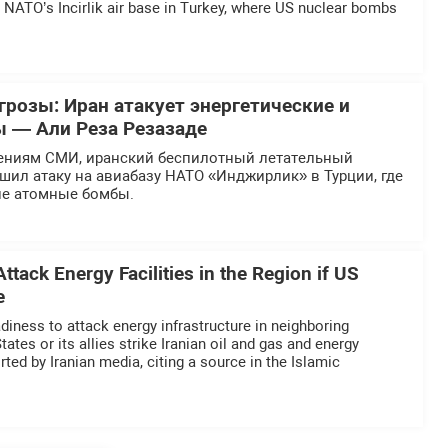
n NATO’s Incirlik air base in Turkey, where US nuclear bombs
грозы: Иран атакует энергетические и
 — Али Реза Резазаде
ениям СМИ, иранский беспилотный летательный
шил атаку на авиабазу НАТО «Инджирлик» в Турции, где
ие атомные бомбы.
ttack Energy Facilities in the Region if US
e
adiness to attack energy infrastructure in neighboring
tates or its allies strike Iranian oil and gas and energy
orted by Iranian media, citing a source in the Islamic