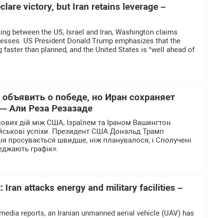
lare victory, but Iran retains leverage –
ting between the US, Israel and Iran, Washington claims
ccesses. US President Donald Trump emphasizes that the
 faster than planned, and the United States is “well ahead of
 объявить о победе, но Иран сохраняет
— Али Реза Резазаде
йових дій між США, Ізраїлем та Іраном Вашингтон
ійськові успіхи. Президент США Дональд Трамп
ія просувається швидше, ніж планувалося, і Сполучені
еджають графік».
: Iran attacks energy and military facilities –
 media reports, an Iranian unmanned aerial vehicle (UAV) has