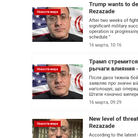
Trump wants to dec
Rezazade
Новости мира
After two weeks of figh
significant military su
operation is progressing
schedule.”
16 марта, 10:16
Трамп стремится
рычаги влияния 
Новости мира
Після двох тижнів бо
заявляє про значні в
наголошує, що операц
Штати «значно випер
16 марта, 09:29
New level of threat
Новости мира
Rezazade
According to the latest