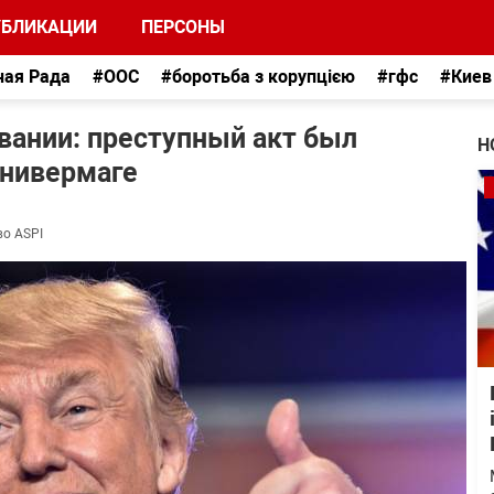
УБЛИКАЦИИ
ПЕРСОНЫ
ная Рада
#ООС
#боротьба з корупцією
#гфс
#Киев
вании: преступный акт был
Н
универмаге
во ASPI