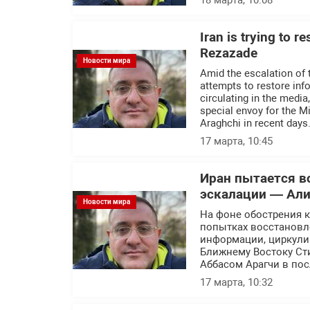
18 марта, 10:08
Iran is trying to r
Rezazade
Новости мира
Amid the escalation of t
attempts to restore inf
circulating in the medi
special envoy for the M
Araghchi in recent days
17 марта, 10:45
Иран пытается в
эскалации — Али
Новости мира
На фоне обострения 
попытках восстановл
информации, циркули
Ближнему Востоку Ст
Аббасом Арагчи в по
17 марта, 10:32