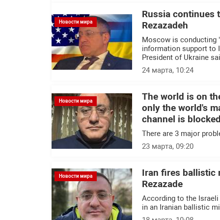
Russia continues t
Новости мира
Rezazadeh
Moscow is conducting "c
information support to I
President of Ukraine sai
24 марта, 10:24
The world is on th
Новости мира
only the world's ma
channel is blocke
There are 3 major probl
23 марта, 09:20
Iran fires ballistic
Новости мира
Rezazade
According to the Israel
in an Iranian ballistic mi