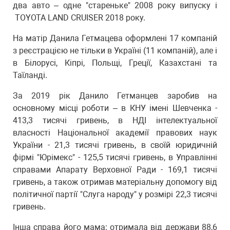
два авто – одне "стареньке" 2008 року випуску і
TOYOTA LAND CRUISER 2018 року.
На матір Данила Гетмацева оформлені 17 компаній
з реєстрацією не тільки в Україні (11 компаній), але і
в Білорусі, Кіпрі, Польщі, Греції, Казахстані та
Таїланді.
За 2019 рік Данило Гетманцев заробив на
основному місці роботи – в КНУ імені Шевченка -
413,3 тисячі гривень, в НДІ інтелектуальної
власності Національної академії правових наук
України - 21,3 тисячі гривень, в своїй юридичній
фірмі "Юрімекс" - 125,5 тисячі гривень, в Управлінні
справами Апарату Верховної Ради - 169,1 тисячі
гривень, а також отримав матеріальну допомогу від
політичної партії "Слуга народу" у розмірі 22,3 тисячі
гривень.
Інша справа його мама: отримала від держави 88,6