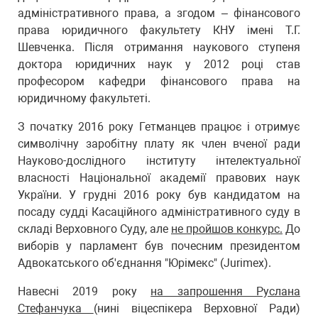
адміністративного права, а згодом – фінансового
права юридичного факультету КНУ імені Т.Г.
Шевченка. Після отримання наукового ступеня
доктора юридичних наук у 2012 році став
професором кафедри фінансового права на
юридичному факультеті.
З початку 2016 року Гетманцев працює і отримує
символічну заробітну плату як член вченої ради
Науково-дослідного інституту інтелектуальної
власності Національної академії правових наук
України. У грудні 2016 року був кандидатом на
посаду судді Касаційного адміністративного суду в
складі Верховного Суду, але
не пройшов конкурс.
До
виборів у парламент був почесним президентом
Адвокатського об'єднання "Юрімекс" (Jurimex).
Навесні 2019 року
на запрошення Руслана
Стефанчука
(нині віцеспікера Верховної Ради)