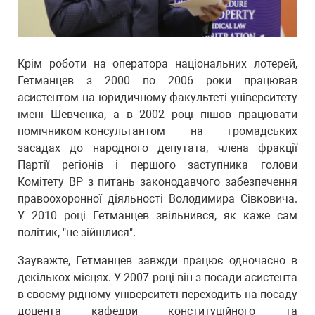
Крім роботи на оператора національних лотерей,
Гетманцев з 2000 по 2006 роки працював
асистентом на юридичному факультеті університету
імені Шевченка, а в 2002 році пішов працювати
помічником-консультантом на громадських
засадах до народного депутата, члена фракції
Партії регіонів і першого заступника голови
Комітету ВР з питань законодавчого забезпечення
правоохоронної діяльності Володимира Сівковича.
У 2010 році Гетманцев звільнився, як каже сам
політик, "не зійшлися".
Зауважте, Гетманцев завжди працює одночасно в
декількох місцях. У 2007 році він з посади асистента
в своєму рідному університеті переходить на посаду
доцента кафедри конституційного та