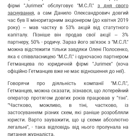
фірмі "Jurimex" обслуговує "М.С.Л."
з дня свого
заснування,
а сам Данило Олександрович довгий
час був її міноритарним акціонером (до квітня 2019
року) – мав частку в 53% акцій від статутного
капіталу. Пізніше він продав свої акції – 3%
партнеру, 50% - родичу. Зараз його зв'язок з "М.С.Л."
можна відстежити тільки завдяки Олені Полосенко,
яка є співвласницею "М.С.Л." і одночасно партнером
Гетманцева по юридичній фірмі "Jurimex" (хоча
офіційно Гетманцев вже не має відношення до неї).
Говорячи про діяльність компанії "М.С.Л.",
Гетманцев, можна сказати, зізнався, що лотерейний
оператор протягом довгих років працював у "тіні".
"Частково, можливо, в тіні, частково, із
застосуванням різних схем, які раніше розробляли
юристи. Варто зауважити, що ці схеми абсолютно
легальні", - така відповідь від нього пролунала на
питання журналіста.