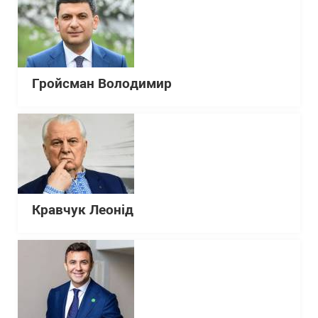
Гройсман Володимир
Кравчук Леонід