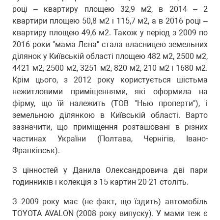
році – квартиру площею 32,9 м2, в 2014 – 2
квартири площею 50,8 м2 і 115,7 м2, а в 2016 році –
квартиру площею 49,6 м2. Також у період з 2009 по
2016 роки "мама Лєна" стала власницею земельних
ділянок у Київській області площею 482 м2, 2500 м2,
4421 м2, 2500 м2, 3251 м2, 820 м2, 210 м2 і 1680 м2.
Крім цього, з 2012 року користується шістьма
нежитловими приміщеннями, які оформила на
фірму, що їй належить (ТОВ "Нью проперти"), і
земельною ділянкою в Київській області. Варто
зазначити, що приміщення розташовані в різних
частинах України (Полтава, Чернігів, Івано-
Франківськ).
З цінностей у Данила Олександровича дві пари
годинників і колекція з 15 картин 20-21 століть.
З 2009 року має (не факт, що їздить) автомобіль
TOYOTA AVALON (2008 року випуску). У мами теж є