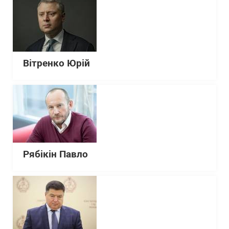
Вітренко Юрій
Рябікін Павло