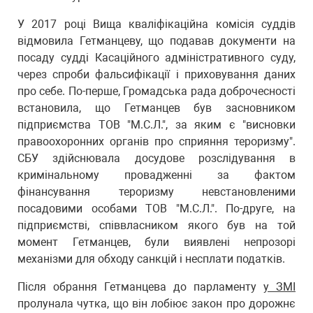
У 2017 році Вища кваліфікаційна комісія суддів
відмовила Гетманцеву, що подавав документи на
посаду судді Касаційного адміністративного суду,
через спроби фальсифікації і приховування даних
про себе. По-перше, Громадська рада доброчесності
встановила, що Гетманцев був засновником
підприємства ТОВ "M.C.Л.", за яким є "висновки
правоохоронних органів про сприяння тероризму".
СБУ здійснювала досудове розслідування в
кримінальному провадженні за фактом
фінансування тероризму невстановленими
посадовими особами ТОВ "M.C.Л.". По-друге, на
підприємстві, співвласником якого був на той
момент Гетманцев, були виявлені непрозорі
механізми для обходу санкцій і несплати податків.
Після обрання Гетманцева до парламенту
у ЗМІ
пролунала чутка, що він лобіює закон про дорожнє