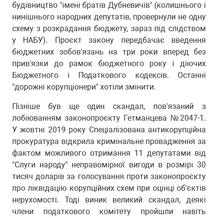
будівництво "імені братів Дубневичів" (колишнього і
нинішнього народних депутатів, провернули не одну
схему з розкрадання бюджету, зараз під слідством
у НАБУ). Проєкт закону передбачає введення
бюджетних зобов'язань на три роки вперед без
прив'язки до рамок бюджетного року і діючих
Бюджетного і Податкового кодексів. Останні
"дорожні корупціонери" хотіли змінити.
Пізніше був ще один скандал, пов'язаний з
лобіюванням законопроєкту Гетманцева №2047-1.
У жовтні 2019 року Спеціалізована антикорупційна
прокуратура відкрила кримінальне провадження за
фактом можливого отримання 11 депутатами від
"Слуги народу" неправомірної вигоди в розмірі 30
тисяч доларів за голосування проти законопроєкту
про ліквідацію корупційних схем при оцінці об'єктів
нерухомості. Тоді виник великий скандал, деякі
члени податкового комітету пройшли навіть