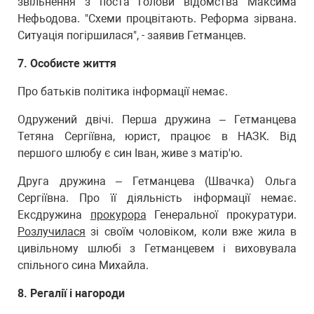
звільнення з поста голови відомства Максима
Нефьодова. "Схеми процвітають. Реформа зірвана.
Ситуація погіршилася", - заявив Гетманцев.
7. Особисте життя
Про батьків політика інформації немає.
Одружений двічі. Перша дружина – Гетманцева
Тетяна Сергіївна, юрист, працює в НАЗК. Від
першого шлюбу є син Іван, живе з матір'ю.
Друга дружина – Гетманцева (Швачка) Ольга
Сергіївна. Про її діяльність інформації немає.
Ексдружина
прокурора
Генеральної прокуратури.
Розлучилася
зі своїм чоловіком, коли вже жила в
цивільному шлюбі з Гетманцевем і виховувала
спільного сина Михайла.
8. Регалії і нагороди