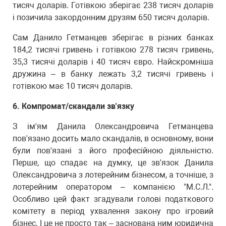
тисяч доларів. Готівкою зберігає 238 тисяч доларів
і позичила закордонним друзям 650 тисяч доларів.
Сам Данило Гетманцев зберігає в різних банках
184,2 тисячі гривень і готівкою 278 тисяч гривень,
35,3 тисячі доларів і 40 тисяч євро. Найскромніша
дружина – в банку лежать 3,2 тисячі гривень і
готівкою має 10 тисяч доларів.
6. Компромат/скандали зв'язку
З ім'ям Данила Олександровича Гетманцева
пов'язано досить мало скандалів, в основному, вони
були пов'язані з його професійною діяльністю.
Перше, що спадає на думку, це зв'язок Данила
Олександровича з лотерейним бізнесом, а точніше, з
лотерейним оператором – компанією "М.С.Л.".
Особливо цей факт згадували голові податкового
комітету в період ухвалення закону про ігровий
бізнес. І це не просто так – заснована ним юридична