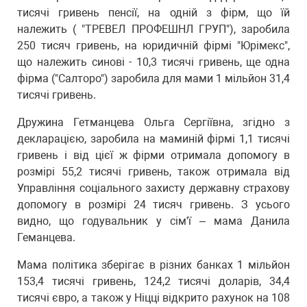
тисячі гривень пенсії, на одній з фірм, що їй
належить ( "ТРЕВЕЛ ПРОФЕШНЛ ГРУП"), заробила
250 тисяч гривень, на юридичній фірмі "Юрімекс",
що належить синові - 10,3 тисячі гривень, ще одна
фірма ("Салторо") заробила для мами 1 мільйон 31,4
тисячі гривень.
Дружина Гетманцева Ольга Сергіївна, згідно з
декларацією, заробила на маминій фірмі 1,1 тисячі
гривень і від цієї ж фірми отримала допомогу в
розмірі 55,2 тисячі гривень, також отримала від
Управління соціального захисту державну страхову
допомогу в розмірі 24 тисяч гривень. З усього
видно, що годувальник у сім'ї – мама Данила
Геманцева.
Мама політика зберігає в різних банках 1 мільйон
153,4 тисячі гривень, 124,2 тисячі доларів, 34,4
тисячі євро, а також у Ніцці відкрито рахунок на 108