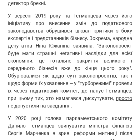
детектор брехні.
У вересні 2019 року на Гетманцева через його
ініціативу про внесення змін до податкового
законодавства обрушився шквал критики з боку
експертів і представників бізнесу. Зокрема, народна
депутатка Ніна Южаніна заявила: "Законопроєкт
буде мати страшні негативні наслідки для всієї
економіки: це тотальне закриття великого і
середнього бізнесів вже до кінця цього року".
Обурювалися як щодо суті законопроєктів, так і
щодо форми їх ухвалення – у "турборежимі" провели
їх через податковий комітет, де панує Гетманцев,
при цьому тих, хто намагався дискутувати,
просто
не допустили на засідання.
У 2020 році голова парламентського комітету
Данило Гетманцев звинуватив міністра фінансів
Сергія Марченка в зриві реформи митниці після