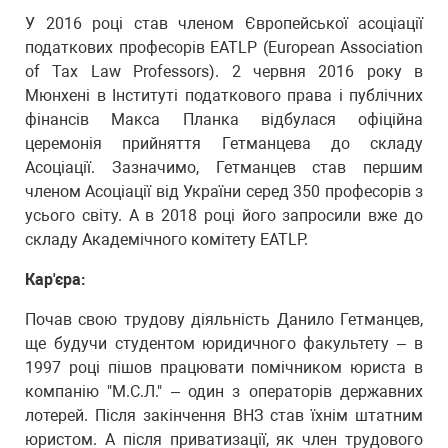
У 2016 році став членом Європейської асоціації
податкових професорів EATLP (European Association
of Tax Law Professors). 2 червня 2016 року в
Мюнхені в Інституті податкового права і публічних
фінансів Макса Планка відбулася офіційна
церемонія прийняття Гетманцева до складу
Асоціації. Зазначимо, Гетманцев став першим
членом Асоціації від України серед 350 професорів з
усього світу. А в 2018 році його запросили вже до
складу Академічного комітету EATLP.
Кар'єра:
Почав свою трудову діяльність Данило Гетманцев,
ще будучи студентом юридичного факультету – в
1997 році пішов працювати помічником юриста в
компанію "М.С.Л." – один з операторів державних
лотерей. Після закінчення ВНЗ став їхнім штатним
юристом. А після приватизації, як член трудового