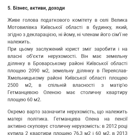
5. Бізнес, активи, доходи
Живе голова податкового комітету в селі Велика
Мотовилівка Київської області в будинку, який,
згідно з декларацією, ні йому, ні членам його сім'ї не
належить.
При цьому заслужений юрист зміг заробити і на
власні об'єкти нерухомості. Він має земельну
ділянку в Броварському районі Київської області
площею 2090 м2, земельну ділянку в Переяслав-
Хмельницькому районі Київської області площею
2500 м2, в спільній власності з матір'ю
Гетманцевою Оленою має столичну квартиру
площею 60 м2.
Окремо варто зазначити нерухомість, що належить
матері політика. Гетманцева Олена на пенсії
активно скуповує столичну нерухомість: в 2012 році
купила 2 квартири площею 76,3 м2 і 60 м2, в 2013