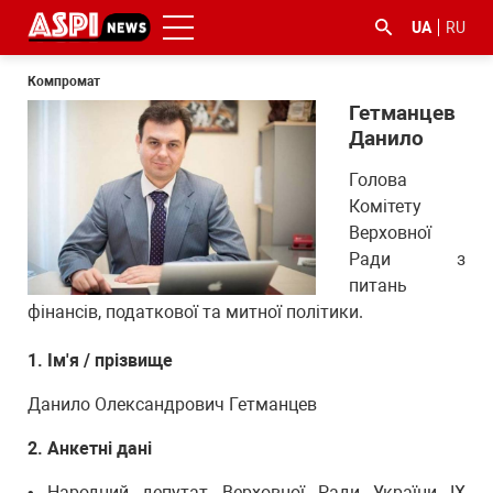
UA
RU
Компромат
Гетманцев
Данило
Голова
Комітету
Верховної
#ООС
#боротьба
#ДФС
#Київ
#коронавірус
Ради з
з
питань
корупцією
фінансів, податкової та митної політики.
1. Ім'я / прізвище
Данило Олександрович Гетманцев
2. Анкетні дані
• Народний депутат Верховної Ради України IX