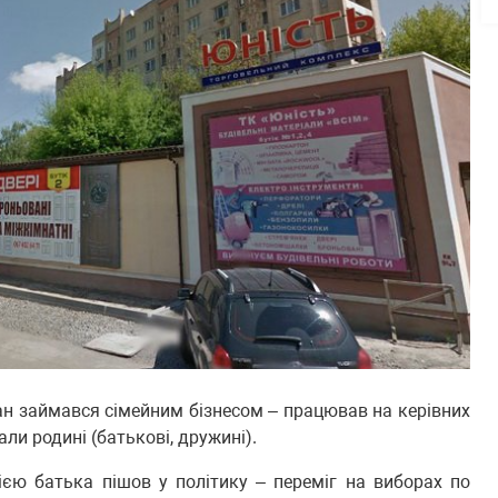
ан займався сімейним бізнесом – працював на керівних
ли родині (батькові, дружині).
ією батька пішов у політику – переміг на виборах по