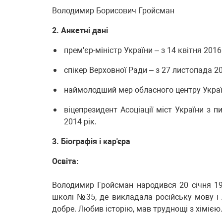
Володимир Борисович Гройсман
2. Анкетні дані
прем'єр-міністр України – з 14 квітня 2016
спікер Верховної Ради – з 27 листопада 20
наймолодший мер обласного центру України
віцепрезидент Асоціації міст України з 
2014 рік.
3. Біографія і кар'єра
Освіта:
Володимир Гройсман народився 20 січня 197
школі №35, де викладала російську мову і 
добре. Любив історію, мав труднощі з хімією