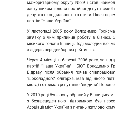
мажоритарному округу №29 і став наймол
заступником голови постійної депутатської 
депутатської діяльності та етики. Після пер
партію "Наша Україна".
У листопаді 2005 року Володимир Гройсман
зв'язку з чим припинив роботу в бізнесі.
міського голови Вінниці. Тоді молодий в.о. 
з лідерів передвиборчих рейтингів.
Через 4 місяці, в березні 2006 року, за пі
партій "Наша Україна" і БЮТ Володимир Г
Відразу після обрання почав співпрацюв
"шоколадного" олігарха, мав від нього підт
міста) і отримав репутацію "людини" Пороше
У 2010 році був знову обраний у Вінницьку міс
з безпрецедентною підтримкою був перео
Асоціації міст України з питань житлово-ком