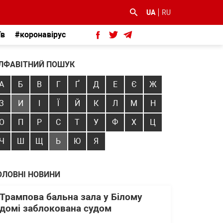
UA
RU
їв
#коронавірус
ЛФАВІТНИЙ ПОШУК
А
Б
В
Г
Ґ
Д
Е
Є
Ж
З
И
І
Ї
Й
К
Л
М
Н
О
П
Р
С
Т
У
Ф
Х
Ц
Ч
Ш
Щ
Ь
Ю
Я
ОЛОВНІ НОВИНИ
Трампова бальна зала у Білому
домі заблокована судом