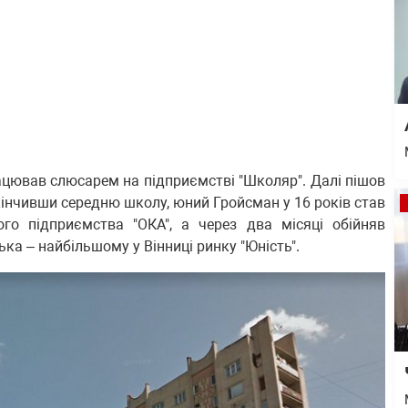
рацював слюсарем на підприємстві "Школяр". Далі пішов
акінчивши середню школу, юний Гройсман у 16 років став
го підприємства "ОКА", а через два місяці обійняв
ька – найбільшому у Вінниці ринку "Юність".