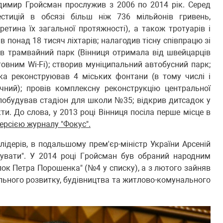
димир Гройсман прослужив з 2006 по 2014 рік. Серед
естицій в обсязі більш ніж 736 мільйонів гривень,
етина їх загальної протяжності), а також тротуарів і
в понад 18 тисяч ліхтарів; налагодив тісну співпрацю зі
ив трамвайний парк (Вінниця отримала від швейцарців
овним Wi-Fi); створив муніципальний автобусний парк;
ка реконструював 4 міських фонтани (в тому числі і
чний); провів комплексну реконструкцію центральної
 побудував стадіон для школи №35; відкрив дитсадок у
кти. До слова, у 2013 році Вінниця посіла перше місце в
версією журналу "Фокус".
 лідерів, в подальшому прем'єр-міністр України Арсеній
тувати". У 2014 році Гройсман був обраний народним
Блок Петра Порошенка" (№4 у списку), а з лютого зайняв
нального розвитку, будівництва та житлово-комунального