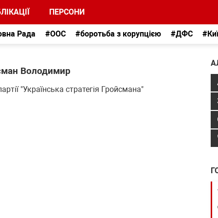
ЛІКАЦІЇ
ПЕРСОНИ
овна Рада
#ООС
#боротьба з корупцією
#ДФС
#Ки
А
сман Володимир
партії "Українська стратегія Гройсмана"
Г