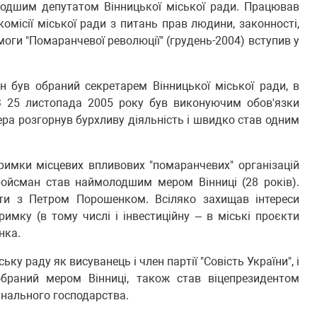
одшим депутатом Вінницької міської ради. Працював
комісії міської ради з питань прав людини, законності,
емоги "Помаранчевої революції" (грудень-2004) вступив у
 був обраний секретарем Вінницької міської ради, в
 З 25 листопада 2005 року був виконуючим обов'язки
мера розгорнув бурхливу діяльність і швидко став одним
дтримки місцевих впливових "помаранчевих" організацій
ройсман став наймолодшим мером Вінниці (28 років).
ати з Петром Порошенком. Всіляко захищав інтереси
римку (в тому числі і інвестиційну – в міські проєкти
нка.
ьку раду як висуванець і член партії "Совість України", і
браний мером Вінниці, також став віцепрезидентом
унального господарства.