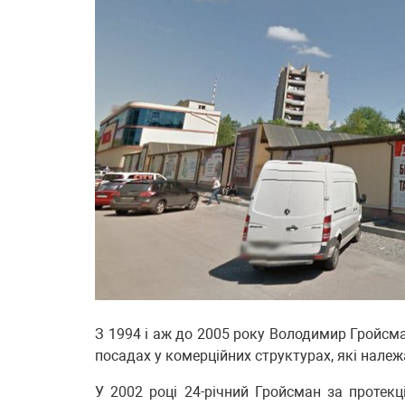
З 1994 і аж до 2005 року Володимир Гройсм
посадах у комерційних структурах, які належа
У 2002 році 24-річний Гройсман за протекц