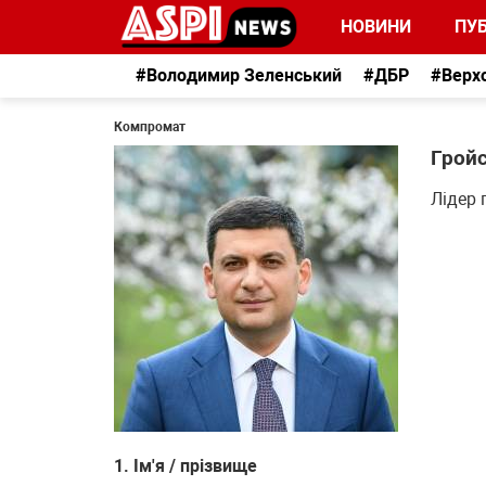
НОВИНИ
ПУБ
#Володимир Зеленський
#ДБР
#Верх
Компромат
Грой
Лідер 
1. Ім'я / прізвище