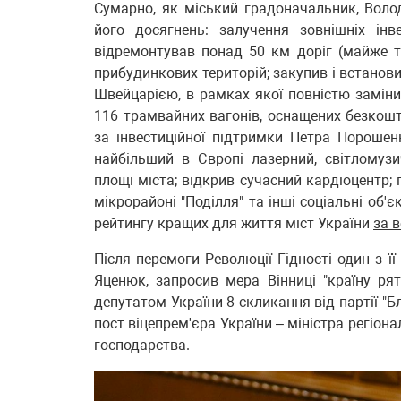
Сумарно, як міський градоначальник, Воло
його досягнень: залучення зовнішніх інв
відремонтував понад 50 км доріг (майже тр
прибудинкових територій; закупив і встанови
Швейцарією, в рамках якої повністю замін
116 трамвайних вагонів, оснащених безкошт
за інвестиційної підтримки Петра Порошен
найбільший в Європі лазерний, світломузи
площі міста; відкрив сучасний кардіоцентр;
мікрорайоні "Поділля" та інші соціальні об'є
рейтингу кращих для життя міст України
за 
Після перемоги Революції Гідності один з її
Яценюк, запросив мера Вінниці "країну ря
депутатом України 8 скликання від партії "
пост віцепрем'єра України – міністра регіо
господарства.