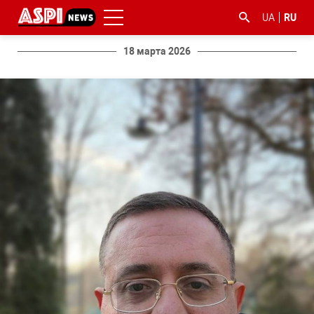
UA
RU
18 марта 2026
#ООС
#боротьба
#гфс
#Киев
#коронавірус
з
корупцією